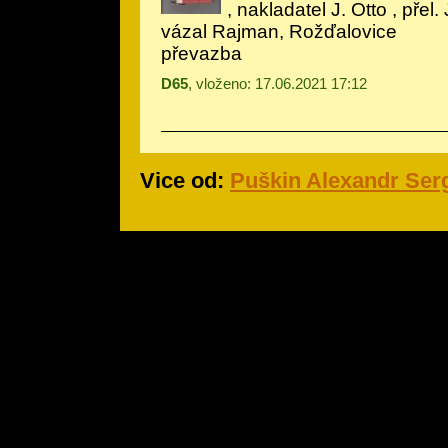
, nakladatel J. Otto , přel
vázal Rajman, Rožďalovice
převazba
D65
, vloženo: 17.06.2021 17:12
Vice od:
Puškin Alexandr Ser