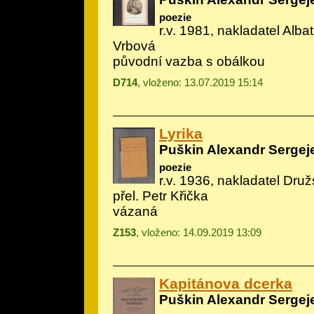
poezie
r.v. 1981, nakladatel Albat
Vrbová
původní vazba s obálkou
D714
, vloženo: 13.07.2019 15:14
Lyrika
Puškin Alexandr Sergej
poezie
r.v. 1936, nakladatel Druž
přel. Petr Křička
vázaná
Z153
, vloženo: 14.09.2019 13:09
Kapitánova dcerka
Puškin Alexandr Sergej