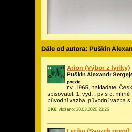
Dále od autora: Puškin Alexa
Arion (Výbor z lyriky)
Puškin Alexandr Sergej
poezie
r.v. 1965, nakladatel Če
spisovatel, 1. vyd. , pv s o. mírn
původní vazba, původní vazba s
DK6
, vloženo: 30.03.2020 23:26
Lyrika (Svazek první)