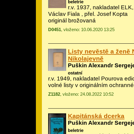
beletrie
r.v. 1937, nakladatel ELK, 
Václav Fiala
, přel. Josef Kopta
originál brožovaná
D0451
, vloženo: 10.06.2020 13:25
Listy nevěstě a ženě N
Nikolajevně
Puškin Alexandr Sergej
ostatní
r.v. 1949, nakladatel Pourova edi
volné listy v originálním ochrann
Z1182
, vloženo: 24.08.2022 10:52
Kapitánská dcerka
Puškin Alexandr Sergej
beletrie