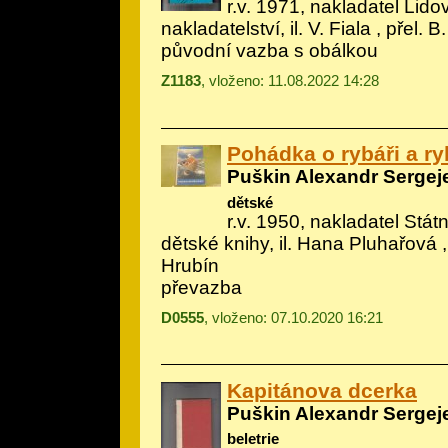
r.v. 1971, nakladatel Lido
nakladatelství, il.
V. Fiala
, přel. B
původní vazba s obálkou
Z1183
, vloženo: 11.08.2022 14:28
Pohádka o rybáři a r
Puškin Alexandr Sergej
dětské
r.v. 1950, nakladatel Státn
dětské knihy, il.
Hana Pluhařová
,
Hrubín
převazba
D0555
, vloženo: 07.10.2020 16:21
Kapitánova dcerka
Puškin Alexandr Sergej
beletrie