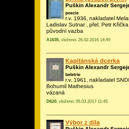
Puškin Alexandr Sergej
poezie
r.v. 1936, nakladatel Melan
Ladislav Sutnar
, přel. Petr Křička
původní vazba
A1635
, vloženo: 26.02.2016 14:49
Kapitánská dcerka
Puškin Alexandr Sergej
beletrie
r.v. 1961, nakladatel SNDK
Bohumil Mathesius
vázaná
D620
, vloženo: 05.03.2017 11:45
Výbor z díla
Puškin Alexandr Sergej