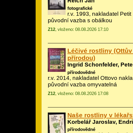
Reich Jan
fotografické
r.v. 1993, nakladatel Petit
původní vazba s obálkou
Z12
, vloženo: 08.08.2026 17:10
Léčivé rostliny (Ottů
přírodou)
Ingrid Schonfelder, Pet
přírodovědné
r.v. 2014, nakladatel Ottovo nakla
původní vazba omyvatelná
Z12
, vloženo: 08.08.2026 17:08
Naše rostliny v lékařs
Korbelář Jaroslav, Endr
přírodovědné