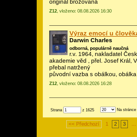
originál brožovaná
Z12
, vloženo: 08.08.2026 16:30
Výraz emocí u člověka
Darwin Charles
odborná, populárně naučná
r.v. 1964, nakladatel Če
akademie věd , přel. Josef Král, 
přebal natržený
původní vazba s obálkou, obálka
Z12
, vloženo: 08.08.2026 16:28
Na stránce
Strana
z 1625
<< Předchozí
1
2
3
...