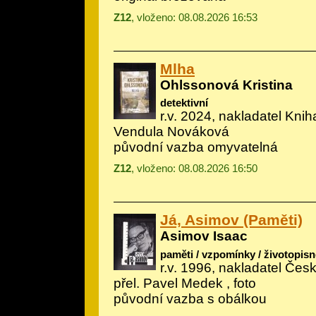
Z12
, vloženo: 08.08.2026 16:53
Mlha
Ohlssonová Kristina
detektivní
r.v. 2024, nakladatel Kniha
Vendula Nováková
původní vazba omyvatelná
Z12
, vloženo: 08.08.2026 16:50
Já, Asimov (Paměti)
Asimov Isaac
paměti / vzpomínky / životopisn
r.v. 1996, nakladatel Česk
přel. Pavel Medek , foto
původní vazba s obálkou