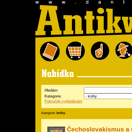
Hledám:
Kategorie:
Pokročilé vyhledávání
Kategorie:
knihy
Čechoslovakismus a 