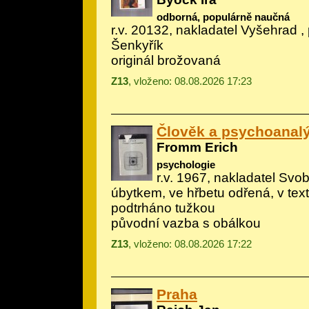
odborná, populárně naučná
r.v. 20132, nakladatel Vyšehrad , 
Šenkyřík
originál brožovaná
Z13
, vloženo: 08.08.2026 17:23
Člověk a psychoanal
Fromm Erich
psychologie
r.v. 1967, nakladatel Svob
úbytkem, ve hřbetu odřená, v tex
podtrháno tužkou
původní vazba s obálkou
Z13
, vloženo: 08.08.2026 17:22
Praha