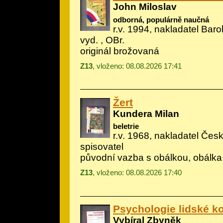
John Miloslav
odborná, populárně naučná
r.v. 1994, nakladatel Baro
vyd. , OBr.
originál brožovaná
Z13
, vloženo: 08.08.2026 17:41
Žert
Kundera Milan
beletrie
r.v. 1968, nakladatel Če
spisovatel
původní vazba s obálkou, obálka
Z13
, vloženo: 08.08.2026 17:40
Psychologie lidské 
Vybíral Zbyněk