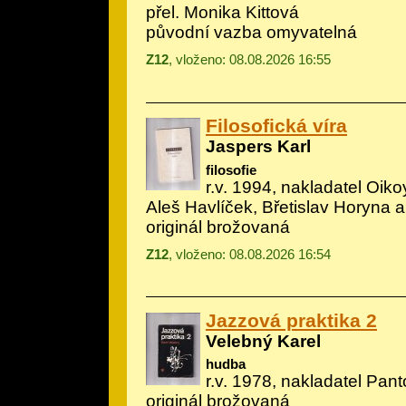
přel. Monika Kittová
původní vazba omyvatelná
Z12
, vloženo: 08.08.2026 16:55
Filosofická víra
Jaspers Karl
filosofie
r.v. 1994, nakladatel Oiko
Aleš Havlíček, Břetislav Horyna a 
originál brožovaná
Z12
, vloženo: 08.08.2026 16:54
Jazzová praktika 2
Velebný Karel
hudba
r.v. 1978, nakladatel Pan
originál brožovaná