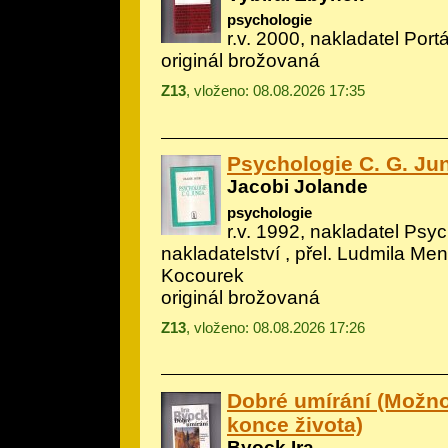
psychologie
r.v. 2000, nakladatel Portá
originál brožovaná
Z13
, vloženo: 08.08.2026 17:35
Psychologie C. G. Ju
Jacobi Jolande
psychologie
r.v. 1992, nakladatel Psy
nakladatelství , přel. Ludmila Men
Kocourek
originál brožovaná
Z13
, vloženo: 08.08.2026 17:26
Dobré umírání (Možno
konce života)
Byock Ira