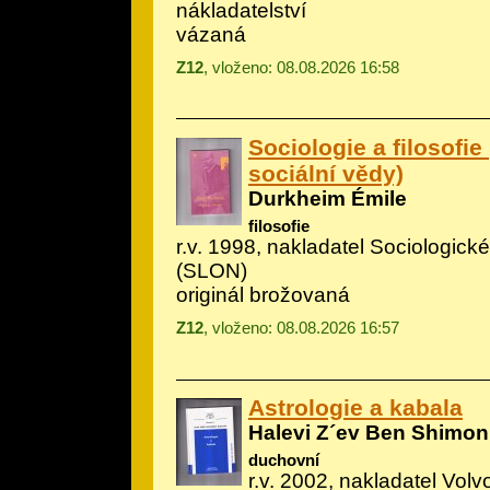
nákladatelství
vázaná
Z12
, vloženo: 08.08.2026 16:58
Sociologie a filosofie
sociální vědy)
Durkheim Émile
filosofie
r.v. 1998, nakladatel Sociologické
(SLON)
originál brožovaná
Z12
, vloženo: 08.08.2026 16:57
Astrologie a kabala
Halevi Z´ev Ben Shimon
duchovní
r.v. 2002, nakladatel Volv