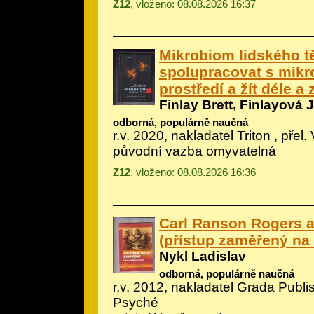
Z12
, vloženo: 08.08.2026 16:37
Mikrobiom lidského tě
spolupracovat s mikro
prostředí a žít déle a 
Finlay Brett, Finlayová 
odborná, populárně naučná
r.v. 2020, nakladatel Triton , přel.
původní vazba omyvatelná
Z12
, vloženo: 08.08.2026 16:36
Carl Ranson Rogers a 
(přístup zaměřený na
Nykl Ladislav
odborná, populárně naučná
r.v. 2012, nakladatel Grada Publi
Psyché