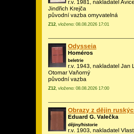
r.v. 1981, nakladatel Avice
Jindřich Krejča
původní vazba omyvatelná
Z12
, vloženo: 08.08.2026 17:01
Odysseia
Homéros
beletrie
r.v. 1943, nakladatel Jan L
Otomar Vaňorný
původní vazba
Z12
, vloženo: 08.08.2026 17:00
Obrazy z dějin ruský
Eduard G. Valečka
dějiny/historie
r.v. 1903, nakladatel Vlast