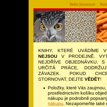
Rádio Universum
Modr
KNIHY, KTERÉ UVÁDÍME V
NEJSOU
V PRODEJNĚ. VYT
NEJDŘÍVE OBJEDNÁVKU. S
URČITÁ PRÁCE, DODRŽU
ZÁVAZEK. POKUD CHC
STORNOVAT, DEJTE
VĚDĚT
!
​Položky, které Vás zaujmou,
prostřednictvím košíku objed
nákupu je podrobně popsan
nákupu
. Nezapomeňte také