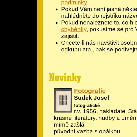
podmínky
.
Pokud Vám není jasná někter
nahlédněte do rejstříku názv
Pokud nenaleznete to, co hle
chyběnky
, pokusíme se pro 
zajistit.
Chcete-li nás navštívit osobn
odkupu atp., pak se podívejt
Fotografie
Sudek Josef
fotografické
r.v. 1956, nakladatel Stá
krásné literatury, hudby a umění
mírně zašlá
původní vazba s obálkou