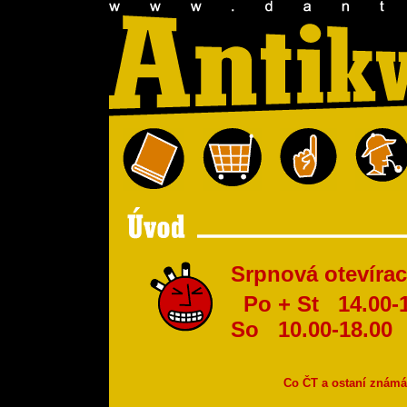
Srpnová otevírac
Po + St 1
So 10.00-18.00
Co ČT a ostaní znám