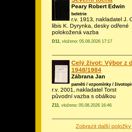
Peary Robert Edwin
beletrie
r.v. 1913, nakladatel J. 
libis K. Dyrynka, desky odřené
polokožená vazba
D11
, vloženo: 05.08.2026 17:17
Celý život: Výbor z 
1948/1984
Zábrana Jan
paměti / vzpomínky / životopi
r.v. 2001, nakladatel Torst
původní vazba s obálkou
Z11
, vloženo: 05.08.2026 16:46
Zobrazit další položky