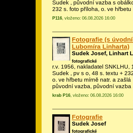
Sudek
, původní vazba s obálko
232 s. foto příloha, o. ve hřbetu
P116
, vloženo: 06.08.2026 16:00
Fotografie (s úvodní
Lubomíra Linharta)
Sudek Josef, Linhart 
fotografické
r.v. 1956, nakladatel SNKLHU, 1.
Sudek
, pv s o, 48 s. textu + 232
o. ve hřbetu mírně natr. a zašlá
původní vazba, původní vazba 
krab P16
, vloženo: 06.08.2026 16:00
Fotografie
Sudek Josef
fotografické