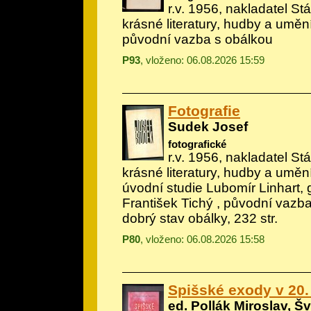
r.v. 1956, nakladatel Stá
krásné literatury, hudby a uměn
původní vazba s obálkou
P93
, vloženo: 06.08.2026 15:59
Fotografie
Sudek Josef
fotografické
r.v. 1956, nakladatel Stá
krásné literatury, hudby a umění, 
úvodní studie Lubomír Linhart, g
František Tichý
, původní vazba
dobrý stav obálky, 232 str.
P80
, vloženo: 06.08.2026 15:58
Spišské exody v 20.
ed. Pollák Miroslav, Š