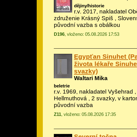
dějiny/historie
r.v. 2017, nakladatel O
združenie Krásný Spiš , Sloven
původní vazba s obálkou
D196
, vloženo: 05.08.2026 17:53
Egypťan Sinuhet (Pa
života lékaře Sinuheta)
svazky)
Waltari Mika
beletrie
r.v. 1969, nakladatel Vyšehrad ,
Hellmuthová , 2 svazky, v kart
původní vazba
Z11
, vloženo: 05.08.2026 17:35
Severní točna