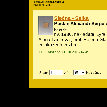
Ilustroval:
Alena Laufrová
Kategorie:
vše
Slečna - Selka
Puškin Alexandr Sergej
beletrie
r.v. 1980, nakladatel Lyra 
Alena Laufrová
, přel. Helena Gl
celokožená vazba
Z165
, vloženo: 08.10.2016 14:49
Na stránce
Strana
z 1