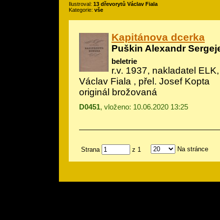
Ilustroval:
13 dřevorytů Václav Fiala
Kategorie:
vše
Kapitánova dcerka
Puškin Alexandr Sergej
beletrie
r.v. 1937, nakladatel ELK, 
Václav Fiala
, přel. Josef Kopta
originál brožovaná
D0451
, vloženo: 10.06.2020 13:25
Na stránce
Strana
z 1