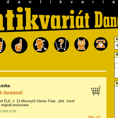
K
R
N
cerka
r Sergejevič
tel ELK, il.
13 dřevorytů Václav Fiala
, přel. Josef
 originál brožovaná
06.2020 13:25
250,- Kč