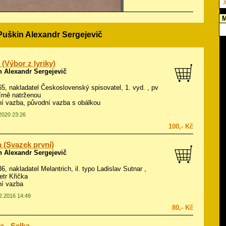
V
M
Puškin Alexandr Sergejevič
 (Výbor z lyriky)
n Alexandr Sergejevič
965, nakladatel Československý spisovatel, 1. vyd. , pv
írně natrženou
í vazba, původní vazba s obálkou
.2020 23:26
100,- Kč
a (Svazek první)
n Alexandr Sergejevič
36, nakladatel Melantrich, il.
typo Ladislav Sutnar
,
etr Křička
ní vazba
02.2016 14:49
80,- Kč