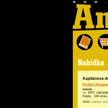
Kapitánova d
Puškin Alexand
beletrie
r.v. 1937, naklada
Kopta , 104 stran,
D0451
, vloženo: 10.