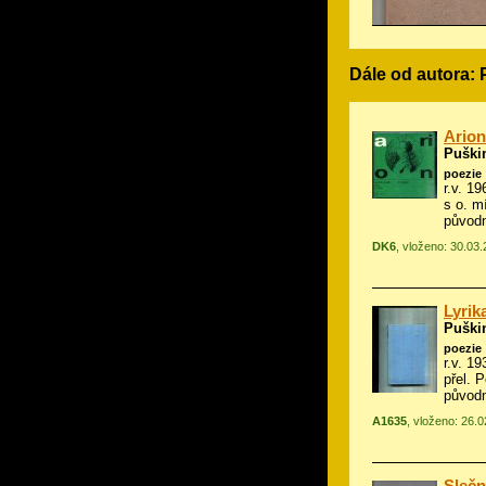
Dále od autora: 
Arion
Puški
poezie
r.v. 1
s o. m
původn
DK6
, vloženo: 30.03
Lyrik
Puški
poezie
r.v. 19
přel. P
původ
A1635
, vloženo: 26.