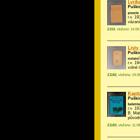
Lyrik
Puški
poezie
r.v. 1
vázan
Z153
, vloženo: 14.09
Listy
Puški
ostatní
r.v. 1
volné 
Z1182
, vloženo: 24.0
Kapit
Puški
beletrie
r.v. 19
B. Mat
původn
Z1183
, vloženo: 11.0