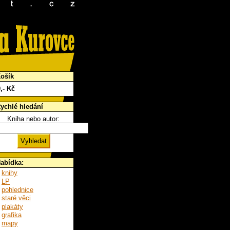
ošík
0
,- Kč
ychlé hledání
Kniha nebo autor:
abídka:
knihy
LP
pohlednice
staré věci
plakáty
grafika
mapy