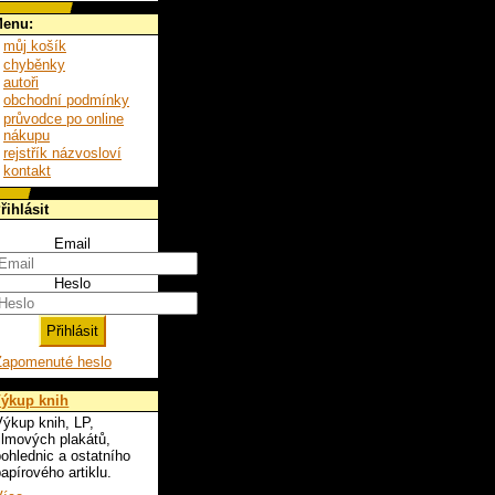
enu:
můj košík
chyběnky
autoři
obchodní podmínky
průvodce po online
nákupu
rejstřík názvosloví
kontakt
řihlásit
Email
Heslo
Zapomenuté heslo
ýkup knih
ýkup knih, LP,
ilmových plakátů,
ohlednic a ostatního
apírového artiklu.