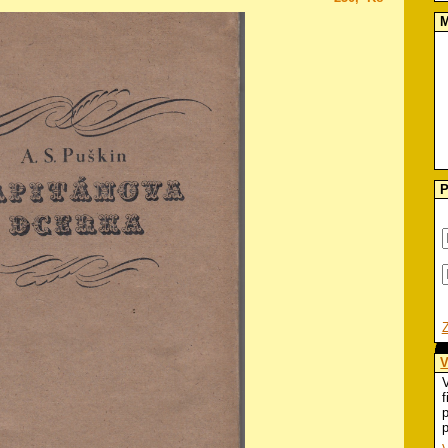
M
P
V
V
f
p
p