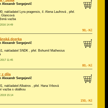
a - Selka
n Alexandr Sergejevič
80, nakladatel Lyra pragensis, il.
Alena Laufrová
, přel.
a Glancová
ožená vazba
.2016 14:49
90,- Kč
ánská dcerka
n Alexandr Sergejevič
961, nakladatel SNDK , přel. Bohumil Mathesius
á
.2017 11:45
80,- Kč
 z díla
n Alexandr Sergejevič
981, nakladatel Albatros , přel. Hana Vrbová
í vazba s obálkou
7.2019 15:14
150,- Kč