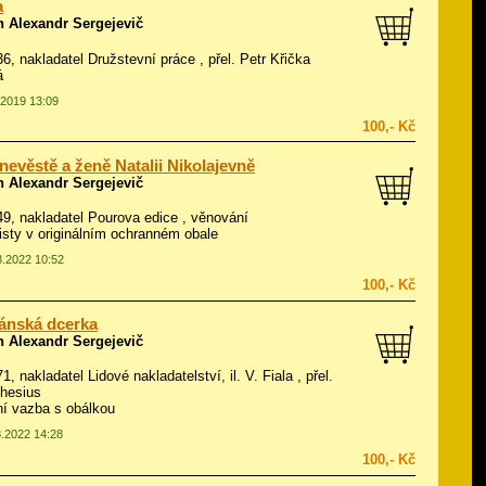
a
n Alexandr Sergejevič
936, nakladatel Družstevní práce , přel. Petr Křička
á
.2019 13:09
100,- Kč
 nevěstě a ženě Natalii Nikolajevně
n Alexandr Sergejevič
949, nakladatel Pourova edice , věnování
listy v originálním ochranném obale
8.2022 10:52
100,- Kč
ánská dcerka
n Alexandr Sergejevič
71, nakladatel Lidové nakladatelství, il.
V. Fiala
, přel.
hesius
í vazba s obálkou
8.2022 14:28
100,- Kč