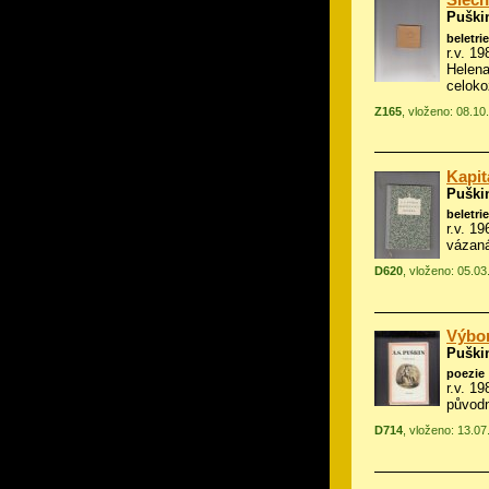
Slečn
Puški
beletrie
r.v. 19
Helen
celok
Z165
, vloženo: 08.10
Kapit
Puški
beletrie
r.v. 1
vázan
D620
, vloženo: 05.03
Výbor
Puški
poezie
r.v. 1
původn
D714
, vloženo: 13.0