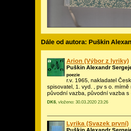
Dále od autora: Puškin Alexa
Arion (Výbor z lyriky)
Puškin Alexandr Sergej
poezie
r.v. 1965, nakladatel Če
spisovatel, 1. vyd. , pv s o. mírn
původní vazba, původní vazba s
DK6
, vloženo: 30.03.2020 23:26
Lyrika (Svazek první)
Puškin Alexandr Sergej