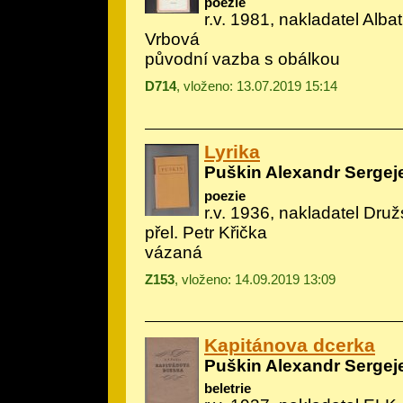
poezie
r.v. 1981, nakladatel Albat
Vrbová
původní vazba s obálkou
D714
, vloženo: 13.07.2019 15:14
Lyrika
Puškin Alexandr Sergej
poezie
r.v. 1936, nakladatel Druž
přel. Petr Křička
vázaná
Z153
, vloženo: 14.09.2019 13:09
Kapitánova dcerka
Puškin Alexandr Sergej
beletrie