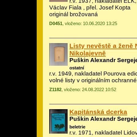
r.v. 1937, nakladatel ELK, 
Václav Fiala
, přel. Josef Kopta
originál brožovaná
D0451
, vloženo: 10.06.2020 13:25
Listy nevěstě a ženě N
Nikolajevně
Puškin Alexandr Sergej
ostatní
r.v. 1949, nakladatel Pourova edi
volné listy v originálním ochrann
Z1182
, vloženo: 24.08.2022 10:52
Kapitánská dcerka
Puškin Alexandr Sergej
beletrie
r.v. 1971, nakladatel Lido