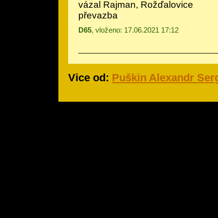
vázal Rajman, Rožďalovice
převazba
D65
, vloženo: 17.06.2021 17:12
Vice od:
Puškin Alexandr Ser