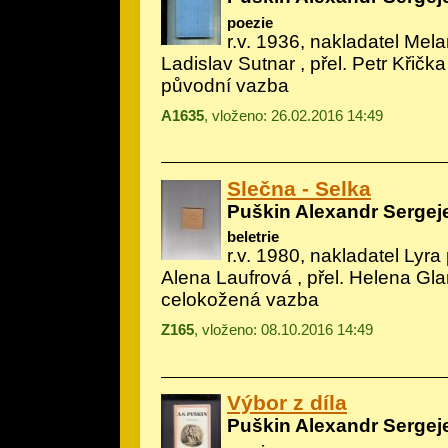
poezie
r.v. 1936, nakladatel Melan
Ladislav Sutnar
, přel. Petr Křička
původní vazba
A1635
, vloženo: 26.02.2016 14:49
Slečna - Selka
Puškin Alexandr Sergej
beletrie
r.v. 1980, nakladatel Lyra 
Alena Laufrová
, přel. Helena Gl
celokožená vazba
Z165
, vloženo: 08.10.2016 14:49
Výbor z díla
Puškin Alexandr Sergej