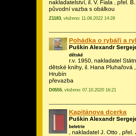
nakladatelství, il.
V. Fiala
, přel. B
původní vazba s obálkou
Z1183
, vloženo: 11.08.2022 14:28
Pohádka o rybáři a r
Puškin Alexandr Sergej
dětské
r.v. 1950, nakladatel Státn
dětské knihy, il.
Hana Pluhařová
,
Hrubín
převazba
D0555
, vloženo: 07.10.2020 16:21
Kapitánova dcerka
Puškin Alexandr Sergej
beletrie
, nakladatel J. Otto , přel