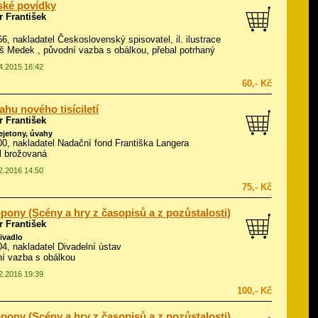
ské povídky
 František
966, nakladatel Československý spisovatel, il.
ilustrace
áš Medek
, původní vazba s obálkou, přebal potrhaný
04.2015 16:42
60,- Kč
ahu nového tisíciletí
 František
fejetony, úvahy
000, nakladatel Nadační fond Františka Langera
ál brožovaná
02.2016 14:50
75,- Kč
pony (Scény a hry z časopisů a z pozůstalosti)
 František
divadlo
004, nakladatel Divadelní ústav
í vazba s obálkou
02.2016 19:39
100,- Kč
pony (Scény a hry z časopisů a z pozůstalosti)