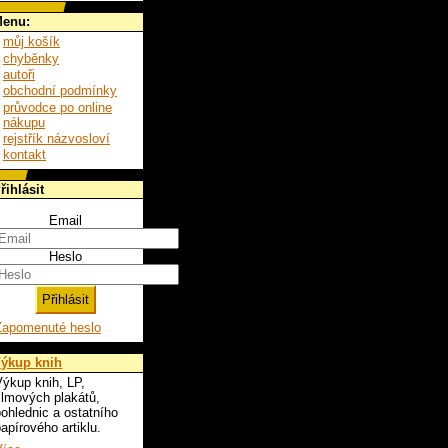
enu:
můj košík
chyběnky
autoři
obchodní podmínky
průvodce po online
nákupu
rejstřík názvosloví
kontakt
řihlásit
Email
Heslo
Zapomenuté heslo
ýkup knih
ýkup knih, LP,
ilmových plakátů,
ohlednic a ostatního
apírového artiklu.