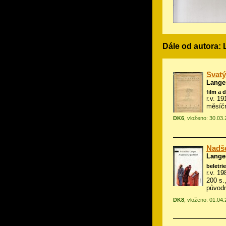
Dále od autora: 
Svatý
Langer
film a 
r.v. 1
měsíčn
DK6
, vloženo: 30.03
Nadše
Langer
beletrie
r.v. 19
200 s.,
původn
DK8
, vloženo: 01.04