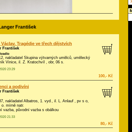
V
M
Langer František
 Václav. Tragédie ve třech dějstvích
 František
divadlo
912, nakladatel Skupina výtvarných umělců, umělecký
ík Vinice, il.
Z. Kratochvíl
, obr, 06 s.
.2020 23:29
100,- Kč
nci a podivíni
 František
87, nakladatel Albatros, 1. vyd., il.
L. Anlauf
, pv s o,
 o. mírně natr.
í vazba, původní vazba s obálkou
.2020 21:33
80,- Kč