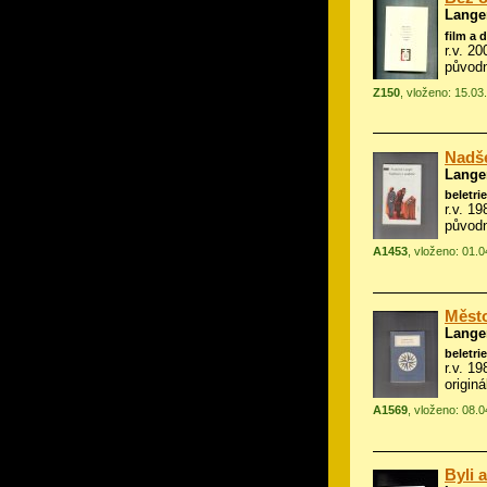
Langer
film a 
r.v. 2
původn
Z150
, vloženo: 15.03
Nadše
Langer
beletrie
r.v. 19
původn
A1453
, vloženo: 01.
Měst
Langer
beletrie
r.v. 1
origin
A1569
, vloženo: 08.
Byli 