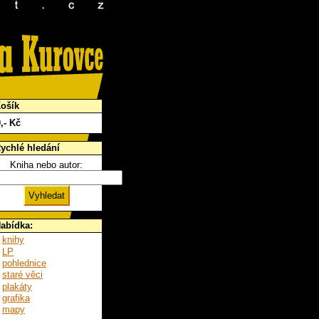
ošík
0
,- Kč
ychlé hledání
Kniha nebo autor:
abídka:
knihy
LP
pohlednice
staré věci
plakáty
grafika
mapy