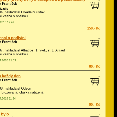
 František
divadlo
004, nakladatel Divadelní ústav
í vazba s obálkou
.2016 17:47
150,- Kč
nci a podivíni
 František
87, nakladatel Albatros, 1. vyd., il.
L. Anlauf
í vazba s obálkou
04.2020 21:33
80,- Kč
o každý den
 František
988, nakladatel Odeon
ál brožovaná, obálka natržená
04.2018 11:34
90,- Kč
a bylo