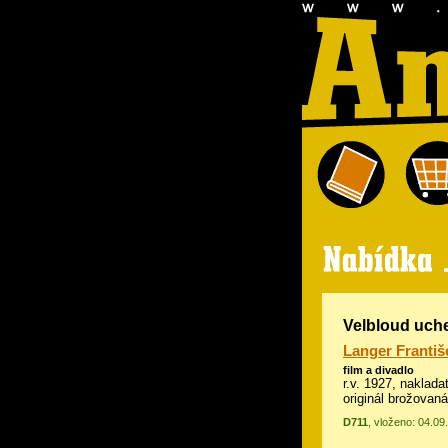
Velbloud uche
Langer Františ
film a divadlo
r.v. 1927, naklada
originál brožovan
D711
, vloženo: 04.09