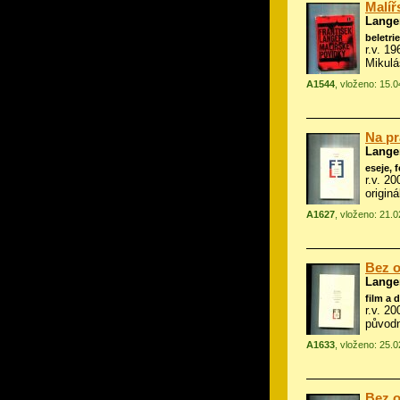
Malíř
Langer
beletrie
r.v. 1
Mikul
A1544
, vloženo: 15.
Na pr
Langer
eseje, 
r.v. 2
origin
A1627
, vloženo: 21.
Bez o
Langer
film a 
r.v. 2
původn
A1633
, vloženo: 25.
Bez o