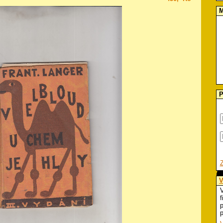
M
P
V
V
f
p
p