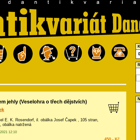
K
R
N
m jehly (Veselohra o třech dějstvích)
ek
tel E. K. Rosendorf, il.
obálka Josef Čapek
, 105 stran,
á, obálka natržená
.2021 12:10
450,- Kč