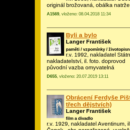
originál brožovaná, obálka natrž
A1569
, vloženo: 08.04.2018 11:34
Byli a bylo
Langer František
paměti / vzpomínky / životopisn
r.v. 1992, nakladatel Stá
nakladatelství, il.
foto. doprovod
původní vazba omyvatelná
D655
, vloženo: 20.07.2019 13:11
Obrácení Ferdyše Piš
třech dějstvích)
Langer František
film a divadlo
r.v. 1929, nakladatel Aventinum, i