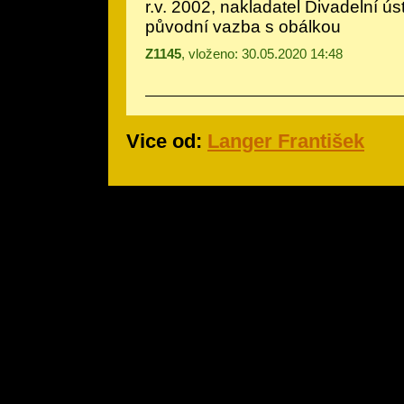
r.v. 2002, nakladatel Divadelní ús
původní vazba s obálkou
Z1145
, vloženo: 30.05.2020 14:48
Vice od:
Langer František