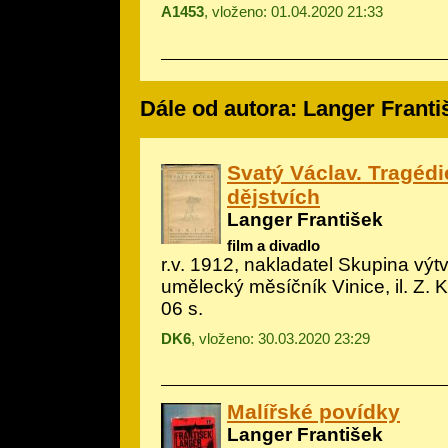
A1453
, vloženo: 01.04.2020 21:33
Dále od autora: Langer Franti
Svatý Václav. Tragédi
dějstvích
Langer František
film a divadlo
r.v. 1912, nakladatel Skupina vý
umělecký měsíčník Vinice, il.
Z. K
06 s.
DK6
, vloženo: 30.03.2020 23:29
Malířské povídky
Langer František