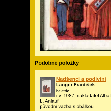
Podobné položky
Nadšenci a podivíni
Langer František
beletrie
r.v. 1987, nakladatel Albatr
L. Anlauf
původní vazba s obálkou