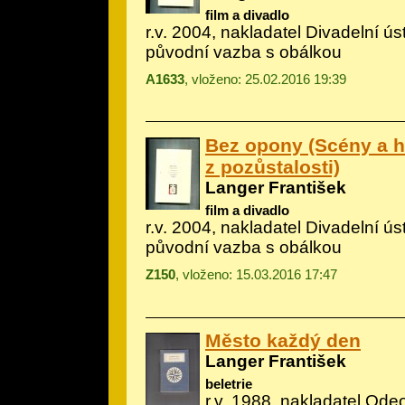
film a divadlo
r.v. 2004, nakladatel Divadelní ús
původní vazba s obálkou
A1633
, vloženo: 25.02.2016 19:39
Bez opony (Scény a h
z pozůstalosti)
Langer František
film a divadlo
r.v. 2004, nakladatel Divadelní ús
původní vazba s obálkou
Z150
, vloženo: 15.03.2016 17:47
Město každý den
Langer František
beletrie
r.v. 1988, nakladatel Ode