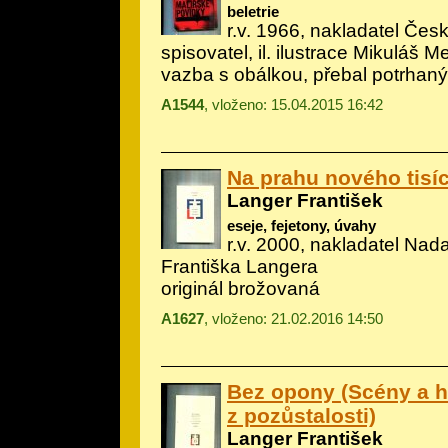
beletrie
r.v. 1966, nakladatel Če
spisovatel, il.
ilustrace Mikuláš M
vazba s obálkou, přebal potrhaný
A1544
, vloženo: 15.04.2015 16:42
Na prahu nového tisíci
Langer František
eseje, fejetony, úvahy
r.v. 2000, nakladatel Nad
Františka Langera
originál brožovaná
A1627
, vloženo: 21.02.2016 14:50
Bez opony (Scény a h
z pozůstalosti)
Langer František