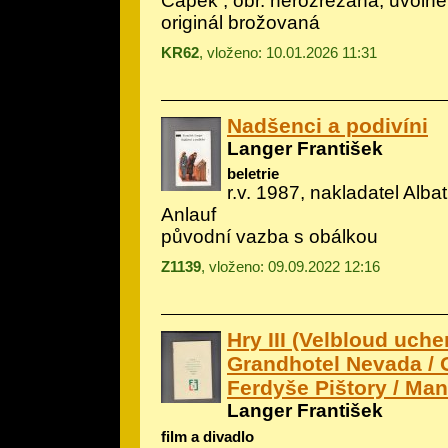
Čapek
, obr. nerozřezaná, uvolně
originál brožovaná
KR62
, vloženo: 10.01.2026 11:31
Nadšenci a podivíni
Langer František
beletrie
r.v. 1987, nakladatel Albatr
Anlauf
původní vazba s obálkou
Z1139
, vloženo: 09.09.2022 12:16
Hry III (Velbloud uche
Grandhotel Nevada / 
Ferdyše Pištory / Manž
Langer František
film a divadlo