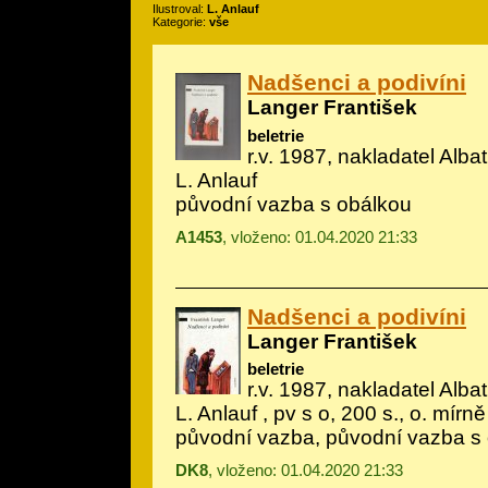
Ilustroval:
L. Anlauf
Kategorie:
vše
Nadšenci a podivíni
Langer František
beletrie
r.v. 1987, nakladatel Albatr
L. Anlauf
původní vazba s obálkou
A1453
, vloženo: 01.04.2020 21:33
Nadšenci a podivíni
Langer František
beletrie
r.v. 1987, nakladatel Albatr
L. Anlauf
, pv s o, 200 s., o. mírně
původní vazba, původní vazba s
DK8
, vloženo: 01.04.2020 21:33