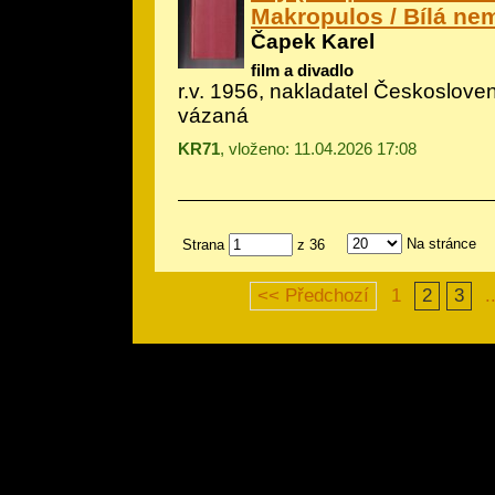
Makropulos / Bílá ne
Čapek Karel
film a divadlo
r.v. 1956, nakladatel Českoslove
vázaná
KR71
, vloženo: 11.04.2026 17:08
Na stránce
Strana
z 36
<< Předchozí
1
2
3
.