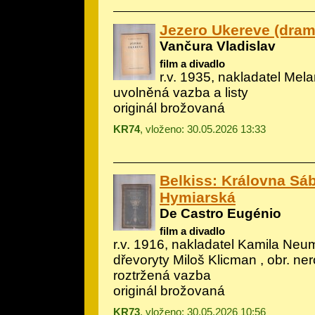
Jezero Ukereve (dram
Vančura Vladislav
film a divadlo
r.v. 1935, nakladatel Melan
uvolněná vazba a listy
originál brožovaná
KR74
, vloženo: 30.05.2026 13:33
Belkiss: Královna Sá
Hymiarská
De Castro Eugénio
film a divadlo
r.v. 1916, nakladatel Kamila Neum
dřevoryty Miloš Klicman
, obr. ne
roztržená vazba
originál brožovaná
KR73
, vloženo: 30.05.2026 10:56