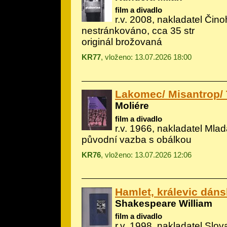
film a divadlo
r.v. 2008, nakladatel Čino
nestránkováno, cca 35 str
originál brožovaná
KR77
, vloženo: 13.07.2026 18:00
Lakomec/ Misantrop/ 
Moliére
film a divadlo
r.v. 1966, nakladatel Mlad
původní vazba s obálkou
KR76
, vloženo: 13.07.2026 12:06
Hamlet, králevic dán
Shakespeare William
film a divadlo
r.v. 1998, nakladatel Slovar