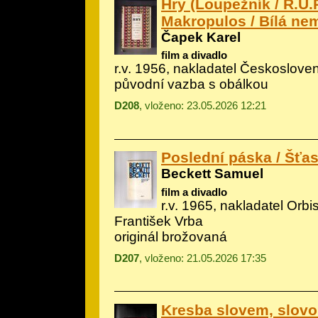
Hry (Loupežník / R.U.R
Makropulos / Bílá ne
Čapek Karel
film a divadlo
r.v. 1956, nakladatel Českoslove
původní vazba s obálkou
D208
, vloženo: 23.05.2026 12:21
Poslední páska / Šťas
Beckett Samuel
film a divadlo
r.v. 1965, nakladatel Orbis 
František Vrba
originál brožovaná
D207
, vloženo: 21.05.2026 17:35
Kresba slovem, slovo