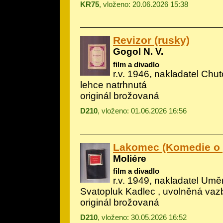
KR75
, vloženo: 20.06.2026 15:38
Revizor (rusky)
Gogol N. V.
film a divadlo
r.v. 1946, nakladatel Chut
lehce natrhnutá
originál brožovaná
D210
, vloženo: 01.06.2026 16:56
Lakomec (Komedie o p
Moliére
film a divadlo
r.v. 1949, nakladatel Umění
Svatopluk Kadlec , uvolněná vaz
originál brožovaná
D210
, vloženo: 30.05.2026 16:52