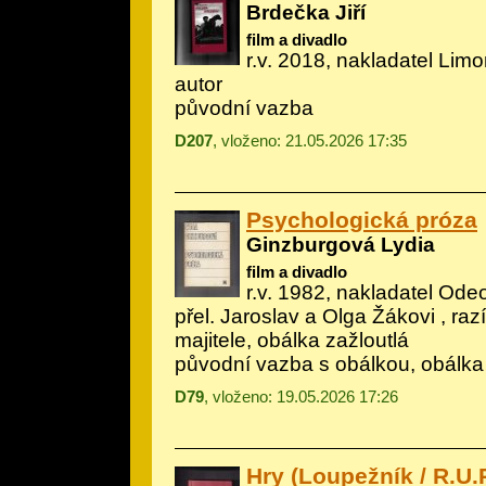
Brdečka Jiří
film a divadlo
r.v. 2018, nakladatel Limo
autor
původní vazba
D207
, vloženo: 21.05.2026 17:35
Psychologická próza
Ginzburgová Lydia
film a divadlo
r.v. 1982, nakladatel Ode
přel. Jaroslav a Olga Žákovi , ra
majitele, obálka zažloutlá
původní vazba s obálkou, obálka
D79
, vloženo: 19.05.2026 17:26
Hry (Loupežník / R.U.R