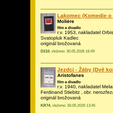
Lakomec (Komedie o p
Moliére
film a divadlo
r.v. 1953, nakladatel Orbis 
Svatopluk Kadlec
originál brožovaná
D210
, vloženo: 30.05.2026 16:49
Jezdci - Žáby (Dvě k
Aristofanes
film a divadlo
r.v. 1940, nakladatel Melan
Ferdinand Stiebitz , obr. nerozře
originál brožovaná
KR74
, vloženo: 30.05.2026 13:45