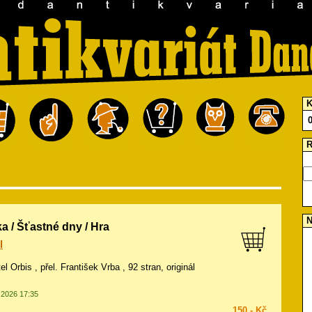
K
R
N
a / Šťastné dny / Hra
l
el Orbis , přel. František Vrba , 92 stran, originál
5.2026 17:35
150,- Kč