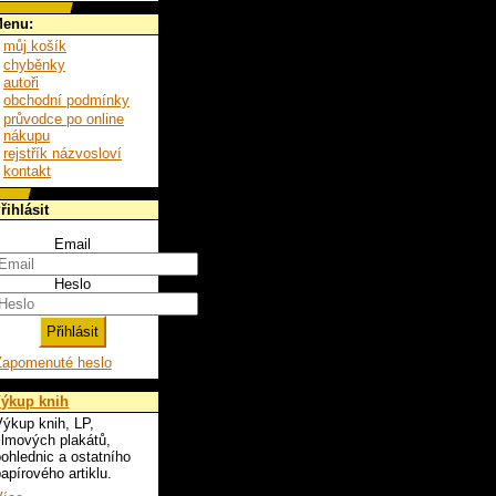
enu:
můj košík
chyběnky
autoři
obchodní podmínky
průvodce po online
nákupu
rejstřík názvosloví
kontakt
řihlásit
Email
Heslo
Zapomenuté heslo
ýkup knih
ýkup knih, LP,
ilmových plakátů,
ohlednic a ostatního
apírového artiklu.