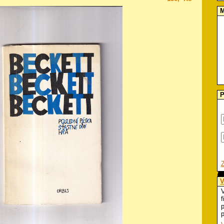
M
P
V
V
f
p
p