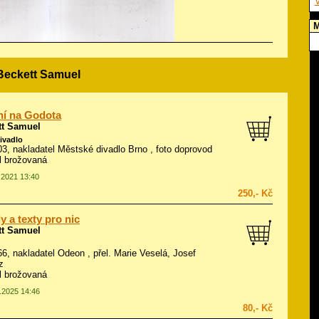
V
M
 Beckett Samuel
ní na Godota
tt Samuel
divadlo
003, nakladatel Městské divadlo Brno , foto doprovod
ál brožovaná
9.2021 13:40
250,- Kč
y a texty pro nic
tt Samuel
966, nakladatel Odeon , přel. Marie Veselá, Josef
z
ál brožovaná
6.2025 14:46
80,- Kč