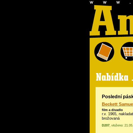
Poslední pásk
Beckett Samue
film a divadlo
r.v. 1965, nakladat
brožovaná
D207
, vloženo: 21.0