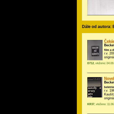
Dále od autora:
Čeká
Becke
film a 
r.v. 2
origin
D712
, vloženo: 04.0
Novel
Becke
beletrie
r.v. 1
Kaušit
origin
KR37
, vloženo: 11.0