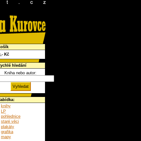
ošík
0
,- Kč
ychlé hledání
Kniha nebo autor:
abídka:
knihy
LP
pohlednice
staré věci
plakáty
grafika
mapy