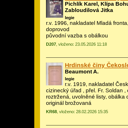
Pichlík Karel, Klípa Boh
Zabloudilová Jitka
legie
r.v. 1996, nakladatel Mladá fronta,
doprovod
původní vazba s obálkou
D207
, vloženo: 23.05.2026 11:18
Hrdinské činy Čekosl
Beaumont A.
legie
r.v. 1919, nakladatel Če
cizinecký úřad , přel. Fr. Soldan ,
roztržená, uvolněné listy, obálk
originál brožovaná
KR68
, vloženo: 28.02.2026 15:35