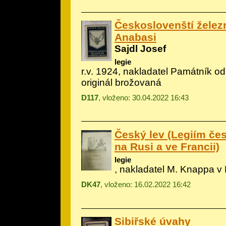
Českoslovenští železn
Anabasi
Sajdl Josef
legie
r.v. 1924, nakladatel Památník o
originál brožovaná
D117
, vloženo: 30.04.2022 16:43
Český lev (Legiím č
na Rusi a ve Francii)
legie
, nakladatel M. Knappa v Ka
DK47
, vloženo: 16.02.2022 16:42
Sibiřské úvahy