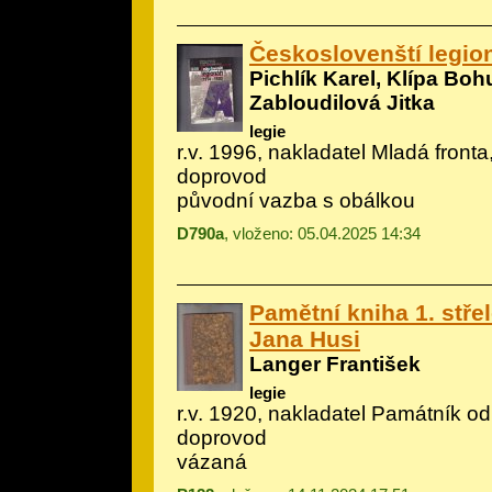
Českoslovenští legion
Pichlík Karel, Klípa Boh
Zabloudilová Jitka
legie
r.v. 1996, nakladatel Mladá fronta,
doprovod
původní vazba s obálkou
D790a
, vloženo: 05.04.2025 14:34
Pamětní kniha 1. stře
Jana Husi
Langer František
legie
r.v. 1920, nakladatel Památník odb
doprovod
vázaná