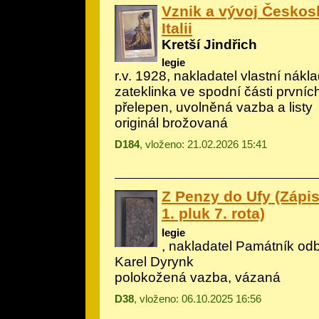
Vznik a vývoj Českos
Italii
Kretší Jindřich
legie
r.v. 1928, nakladatel vlastní náklad
zateklinka ve spodní části prvních 
přelepen, uvolněná vazba a listy
originál brožovaná
D184
, vloženo: 21.02.2026 15:41
Z Penzy do Ufy (Zápisk
1. pluk 7. rota)
legie
, nakladatel Památník odbo
Karel Dyrynk
polokožená vazba, vázaná
D38
, vloženo: 06.10.2025 16:56