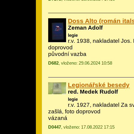
Doss Alto (román itals
Zeman Adolf
legie
r.v. 1938, nakladatel Jos. 
doprovod
původní vazba
D682
, vloženo: 29.06.2024 10:58
Legionářské besedy
red. Medek Rudolf
legie
r.v. 1927, nakladatel Za 
zašlá, foto doprovod
vázaná
D0447
, vloženo: 17.08.2022 17:15