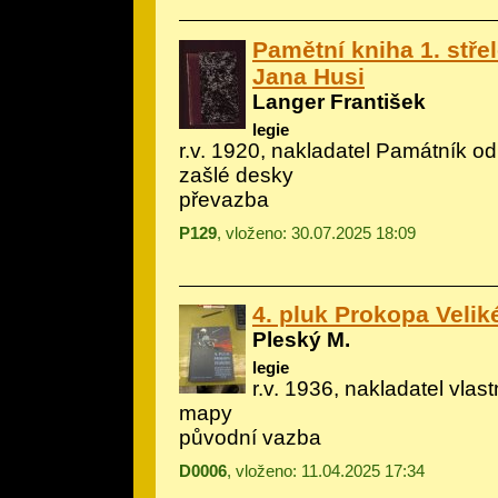
Pamětní kniha 1. stře
Jana Husi
Langer František
legie
r.v. 1920, nakladatel Památník od
zašlé desky
převazba
P129
, vloženo: 30.07.2025 18:09
4. pluk Prokopa Velik
Pleský M.
legie
r.v. 1936, nakladatel vlast
mapy
původní vazba
D0006
, vloženo: 11.04.2025 17:34