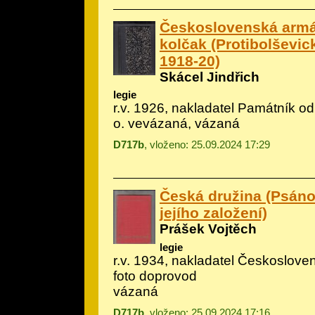
Československá armá
kolčak (Protibolševic
1918-20)
Skácel Jindřich
legie
r.v. 1926, nakladatel Památník o
o. vevázaná, vázaná
D717b
, vloženo: 25.09.2024 17:29
Česká družina (Psáno 
jejího založení)
Prášek Vojtěch
legie
r.v. 1934, nakladatel Českosloven
foto doprovod
vázaná
D717b
, vloženo: 25.09.2024 17:16