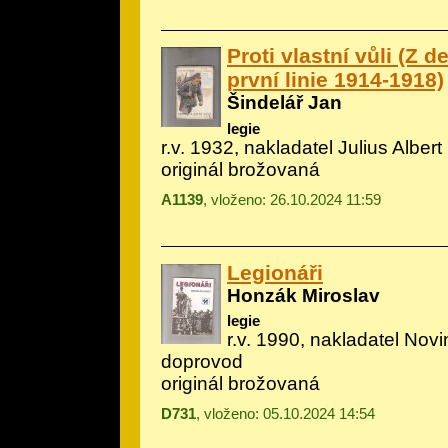
Proti vlastní vůli (Z 
první linie 1914-1918)
Šindelář Jan
legie
r.v. 1932, nakladatel Julius Albert
originál brožovaná
A1139
, vloženo: 26.10.2024 11:59
Legionáři
Honzák Miroslav
legie
r.v. 1990, nakladatel Novin
doprovod
originál brožovaná
D731
, vloženo: 05.10.2024 14:54