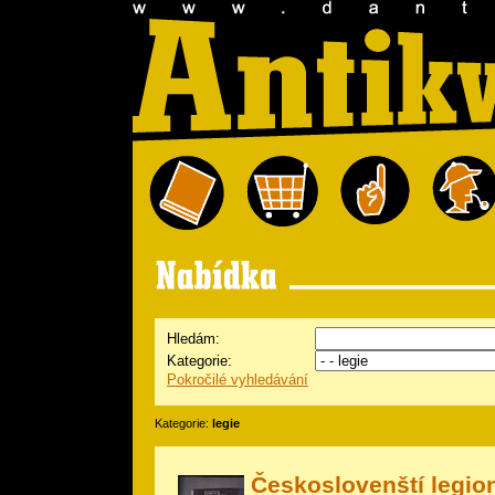
Hledám:
Kategorie:
Pokročilé vyhledávání
Kategorie:
legie
Českoslovenští legion