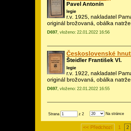
Pavel Antonín
legie
r.v. 1925, nakladatel Pam
originál brožovaná, obálka natrž
D697
, vloženo: 22.01.2022 16:56
Československé hnutí
Šteidler František Vl.
legie
r.v. 1922, nakladatel Pam
originál brožovaná, obálka natrž
D697
, vloženo: 22.01.2022 16:55
Na stránce
Strana
z 2
<< Předchozí
1
2