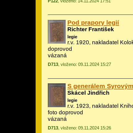
P122
, vloženo: 14.11.2024 17:51
Pod prapory legií
Richter František
legie
r.v. 1920, nakladatel Kolok
doprovod
vázaná
D713
, vloženo: 09.11.2024 15:27
S generálem Syrovým 
Skácel Jindřich
legie
r.v. 1923, nakladatel Kni
foto doprovod
vázaná
D713
, vloženo: 09.11.2024 15:26