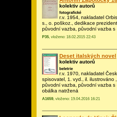
kolektiv autorů
fotografické
r.v. 1954, nakladatel Orbis
s., o. poškoz., dedikace preziden
původní vazba, původní vazba s
P35
, vloženo: 18.02.2015 22:43
Deset italských novel
kolektiv autorů
beletrie
r.v. 1970, nakladatel Če
spisovatel, 1. vyd., il.
ilustrováno
,
původní vazba, původní vazba s 
obálka natržená
A1659
, vloženo: 19.04.2016 16:21