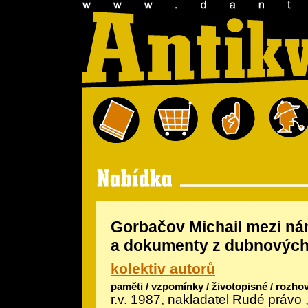
Gorbačov Michail mezi ná
a dokumenty z dubnových
kolektiv autorů
paměti / vzpomínky / životopisné / rozho
r.v. 1987, nakladatel Rudé právo ,