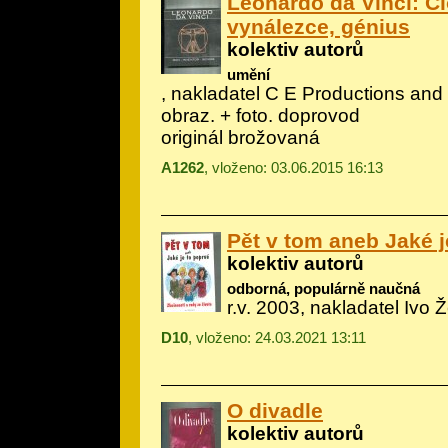
Leonardo da Vinci: Č
vynálezce, génius
kolektiv autorů
umění
, nakladatel C E Productions and P
obraz. + foto. doprovod
originál brožovaná
A1262
, vloženo: 03.06.2015 16:13
Pět v tom aneb Jaké j
kolektiv autorů
odborná, populárně naučná
r.v. 2003, nakladatel Ivo 
D10
, vloženo: 24.03.2021 13:11
O divadle
kolektiv autorů