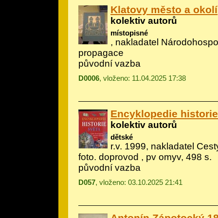
Klatovy město a okolí
kolektiv autorů
místopisné
, nakladatel Národohosp
propagace
původní vazba
D0006
, vloženo: 11.04.2025 17:38
Encyklopedie historie
kolektiv autorů
dětské
r.v. 1999, nakladatel Cesty
foto. doprovod
, pv omyv, 498 s.
původní vazba
D057
, vloženo: 03.10.2025 21:41
Antonín Zápotocký 1