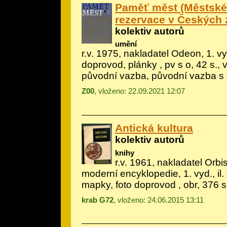
Paměť měst (Městsk
rezervace v Českých 
kolektiv autorů
umění
r.v. 1975, nakladatel Odeon, 1. vyd
doprovod, plánky
, pv s o, 42 s., 
původní vazba, původní vazba s
Z00
, vloženo: 22.09.2021 12:07
Antická kultura
kolektiv autorů
knihy
r.v. 1961, nakladatel Orbi
moderní encyklopedie, 1. vyd., il.
mapky, foto doprovod
, obr, 376 s
krab G72
, vloženo: 24.06.2015 13:11