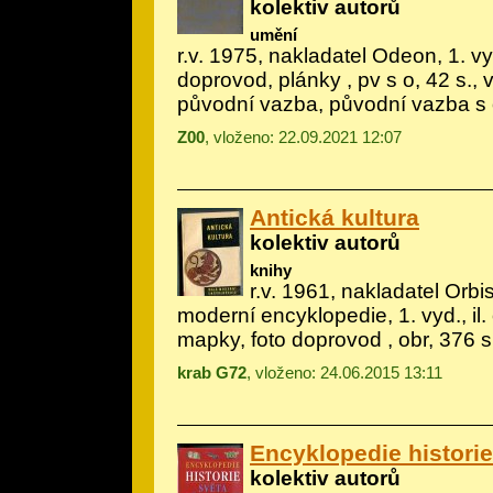
kolektiv autorů
umění
r.v. 1975, nakladatel Odeon, 1. vyd
doprovod, plánky
, pv s o, 42 s., 
původní vazba, původní vazba s
Z00
, vloženo: 22.09.2021 12:07
Antická kultura
kolektiv autorů
knihy
r.v. 1961, nakladatel Orbi
moderní encyklopedie, 1. vyd., il.
mapky, foto doprovod
, obr, 376 s
krab G72
, vloženo: 24.06.2015 13:11
Encyklopedie historie
kolektiv autorů