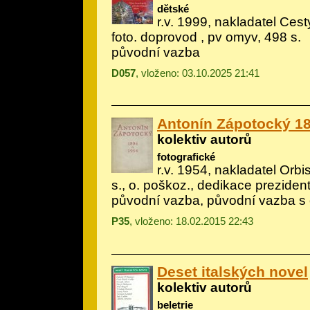
dětské
r.v. 1999, nakladatel Cesty
foto. doprovod
, pv omyv, 498 s.
původní vazba
D057
, vloženo: 03.10.2025 21:41
Antonín Zápotocký 1
kolektiv autorů
fotografické
r.v. 1954, nakladatel Orbis
s., o. poškoz., dedikace preziden
původní vazba, původní vazba s
P35
, vloženo: 18.02.2015 22:43
Deset italských novel
kolektiv autorů
beletrie