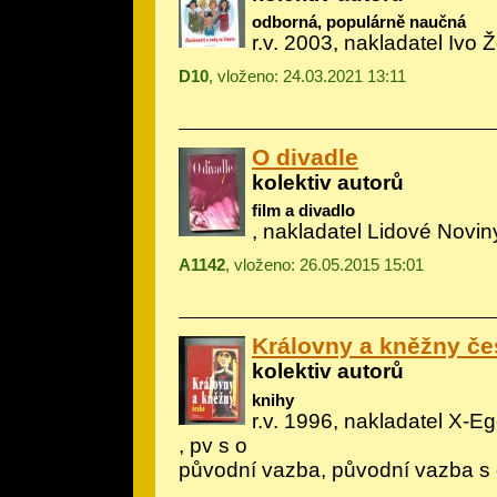
odborná, populárně naučná
r.v. 2003, nakladatel Ivo 
D10
, vloženo: 24.03.2021 13:11
O divadle
kolektiv autorů
film a divadlo
, nakladatel Lidové Noviny
A1142
, vloženo: 26.05.2015 15:01
Královny a kněžny če
kolektiv autorů
knihy
r.v. 1996, nakladatel X-E
, pv s o
původní vazba, původní vazba s