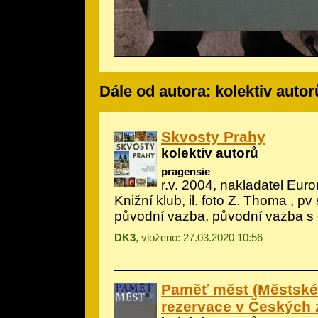
Dále od autora: kolektiv autor
Skvosty Prahy
kolektiv autorů
pragensie
r.v. 2004, nakladatel Eur
Knižní klub, il.
foto Z. Thoma
, pv 
původní vazba, původní vazba s
DK3
, vloženo: 27.03.2020 10:56
Paměť měst (Městsk
rezervace v Českých 