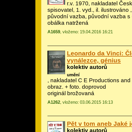
r.v. 1970, nakladatel Če
spisovatel, 1. vyd., il.
ilustrováno
,
původní vazba, původní vazba s 
obálka natržená
A1659
, vloženo: 19.04.2016 16:21
Leonardo da Vinci: Č
vynálezce, génius
kolektiv autorů
umění
, nakladatel C E Productions and P
obraz. + foto. doprovod
originál brožovaná
A1262
, vloženo: 03.06.2015 16:13
Pět v tom aneb Jaké j
kolektiv autorů