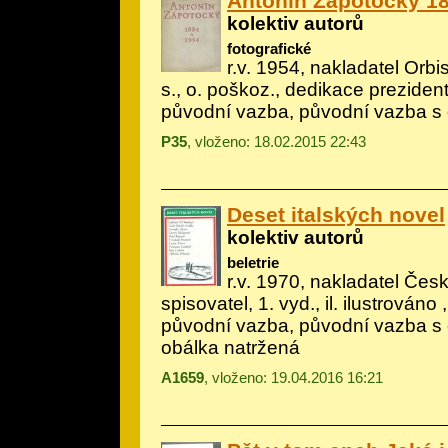
Antonín Zápotocký 1
kolektiv autorů
fotografické
r.v. 1954, nakladatel Orbis
s., o. poškoz., dedikace preziden
původní vazba, původní vazba s
P35
, vloženo: 18.02.2015 22:43
Deset italských novel
kolektiv autorů
beletrie
r.v. 1970, nakladatel Če
spisovatel, 1. vyd., il.
ilustrováno
,
původní vazba, původní vazba s 
obálka natržená
A1659
, vloženo: 19.04.2016 16:21