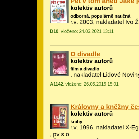
Pět v tom aneb Jaké j
kolektiv autorů
odborná, populárně naučná
r.v. 2003, nakladatel Ivo 
D10
, vloženo: 24.03.2021 13:11
O divadle
kolektiv autorů
film a divadlo
, nakladatel Lidové Noviny
A1142
, vloženo: 26.05.2015 15:01
Královny a kněžny če
kolektiv autorů
knihy
r.v. 1996, nakladatel X-E
, pv s o