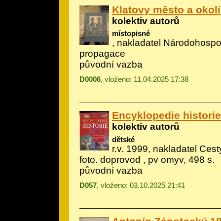
Klatovy město a okolí
kolektiv autorů
místopisné
, nakladatel Národohosp
propagace
původní vazba
D0006
, vloženo: 11.04.2025 17:38
Encyklopedie historie
kolektiv autorů
dětské
r.v. 1999, nakladatel Cesty
foto. doprovod
, pv omyv, 498 s.
původní vazba
D057
, vloženo: 03.10.2025 21:41