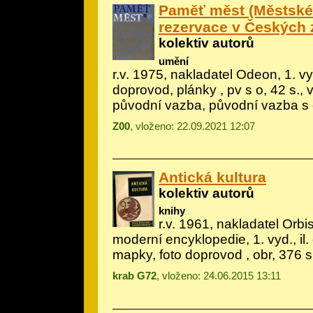
Paměť měst (Městsk
rezervace v Českých 
kolektiv autorů
umění
r.v. 1975, nakladatel Odeon, 1. vyd
doprovod, plánky
, pv s o, 42 s., 
původní vazba, původní vazba s
Z00
, vloženo: 22.09.2021 12:07
Antická kultura
kolektiv autorů
knihy
r.v. 1961, nakladatel Orbi
moderní encyklopedie, 1. vyd., il.
mapky, foto doprovod
, obr, 376 s
krab G72
, vloženo: 24.06.2015 13:11