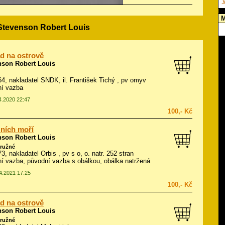
V
M
 Stevenson Robert Louis
d na ostrově
nson Robert Louis
964, nakladatel SNDK, il.
František Tichý
, pv omyv
ní vazba
04.2020 22:47
100,- Kč
žních moří
nson Robert Louis
ružné
73, nakladatel Orbis , pv s o, o. natr. 252 stran
í vazba, původní vazba s obálkou, obálka natržená
04.2021 17:25
100,- Kč
d na ostrově
nson Robert Louis
ružné