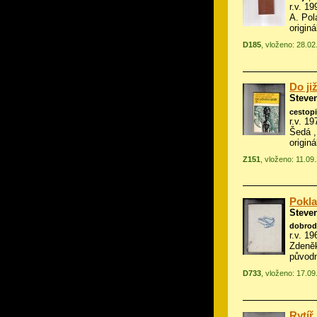
r.v. 19
A. Pol
origin
D185
, vloženo: 28.02
Do ji
Steve
cestop
r.v. 19
Šedá ,
origin
Z151
, vloženo: 11.09
Pokla
Steve
dobrod
r.v. 19
Zdeněk
původ
D733
, vloženo: 17.0
Rytíř