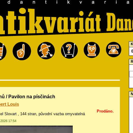
K
R
N
ů / Pavilon na písčinách
ert Louis
Prodáno.
atel Slovart , 144 stran, původní vazba omyvatelná
2.2026 17:54