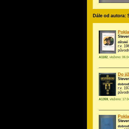
Dále od autora:
Pokla
Steve
dětské
r.v. 1
původ
A1182
, vloženo: 06.
Do ji
Steve
dobrod
r.v. 19
původn
A1359
, vloženo: 17.
Pokla
Steve
dobrod