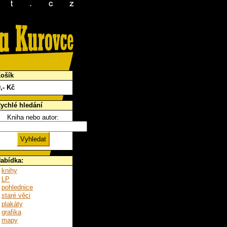
ošík
0
,- Kč
ychlé hledání
Kniha nebo autor:
abídka:
knihy
LP
pohlednice
staré věci
plakáty
grafika
mapy