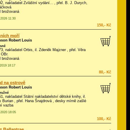
92, nakladatel Zvláštní vydání... , přel. B. J. Durych,
áčková
ál brožovaná
.2026 11:30
150,- Kč
žních moří
nson Robert Louis
isné
73, nakladatel Orbis, il.
Zdeněk Majzner
, přel. Věra
 OBr.
ál brožovaná
.2019 18:17
80,- Kč
d na ostrově
nson Robert Louis
ružné
61, nakladatel Státní nakladatelství dětské knihy, il.
 Burian
, přel. Hana Šnajdrová , desky mírně zašlé
ní vazba
9.2020 18:05
100,- Kč
 z Ballantrae