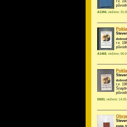
r.v. 19
původ
A1394
, vloženo: 31.
Pokla
Steve
dobrod
r.v. 1
původn
A1469
, vloženo: 06.
Pokla
Steve
dobrod
r.v. 19
Šnajdr
původn
D693
, vloženo: 14.0
Obra
Steve
eseje, 