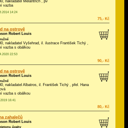
30, nakladatel Melantrich , pv
ní vazba
08.2014 14:24
75,- Kč
d na ostrově
nson Robert Louis
ružné
980, nakladatel Vyšehrad, il.
ilustrace František Tichý
,
í vazba s obálkou
04.2020 22:53
90,- Kč
d na ostrově
nson Robert Louis
ružné
80, nakladatel Albatros, il.
František Tichý
, přel. Hana
ová
í vazba s obálkou
5.2019 16:41
80,- Kč
na zahalečů
nson Robert Louis
fejetony, úvahy