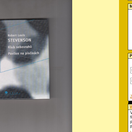
M
P
V
V
f
p
p