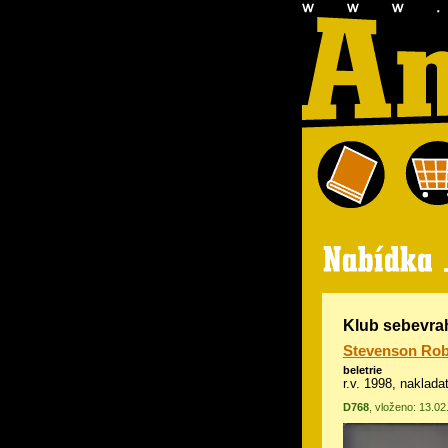
Klub sebevrah
Stevenson Rob
beletrie
r.v. 1998, naklad
D768
, vloženo: 13.0