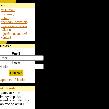
enu:
můj košík
chyběnky
autoři
obchodní podmínky
průvodce po online
nákupu
rejstřík názvosloví
kontakt
řihlásit
Email
Heslo
Zapomenuté heslo
ýkup knih
ýkup knih, LP,
ilmových plakátů,
ohlednic a ostatního
apírového artiklu.