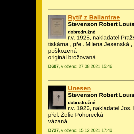
Rytíř z Ballantrae
Stevenson Robert Loui
dobrodružné
r.v. 1925, nakladatel Praž
tiskárna , přel. Milena Jesenská ,
poškozená
originál brožovaná
D687
, vloženo: 27.08.2021 15:46
Unesen
Stevenson Robert Loui
dobrodružné
r.v. 1926, nakladatel Jos. 
přel. Žofie Pohorecká
vázaná
D727
, vloženo: 15.12.2021 17:49