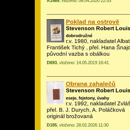
A1469
, vloženo: 06.04.2020 22:53
Poklad na ostrově
Stevenson Robert Loui
dobrodružné
r.v. 1980, nakladatel Albatr
František Tichý
, přel. Hana Šnaj
původní vazba s obálkou
D693
, vloženo: 14.05.2019 16:41
Obrana zahalečů
Stevenson Robert Loui
eseje, fejetony, úvahy
r.v. 1992, nakladatel Zvláš
přel. B. J. Durych, A. Poláčková
originál brožovaná
D185
, vloženo: 28.02.2026 11:30