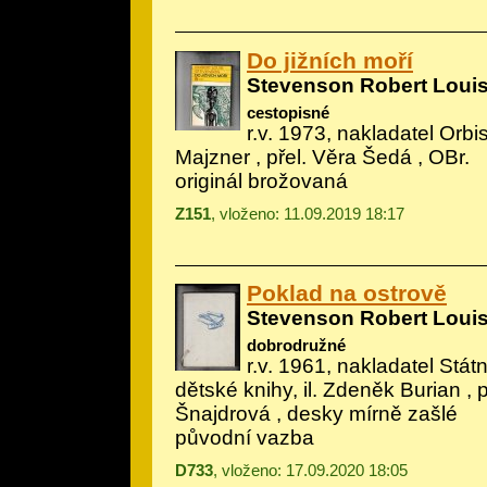
Do jižních moří
Stevenson Robert Loui
cestopisné
r.v. 1973, nakladatel Orbis,
Majzner
, přel. Věra Šedá , OBr.
originál brožovaná
Z151
, vloženo: 11.09.2019 18:17
Poklad na ostrově
Stevenson Robert Loui
dobrodružné
r.v. 1961, nakladatel Státn
dětské knihy, il.
Zdeněk Burian
, 
Šnajdrová , desky mírně zašlé
původní vazba
D733
, vloženo: 17.09.2020 18:05