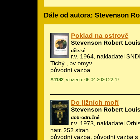
Dále od autora: Stevenson Ro
Poklad na ostrově
Stevenson Robert Loui
dětské
r.v. 1964, nakladatel SNDK
Tichý
, pv omyv
původní vazba
A1182
, vloženo: 06.04.2020 22:47
Do jižních moří
Stevenson Robert Loui
dobrodružné
r.v. 1973, nakladatel Orbis
natr. 252 stran
původní vazba, původní vazba s 