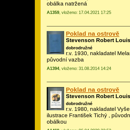
obálka natržená
A1359
, vloženo: 17.04.2021 17:25
Poklad na ostrově
Stevenson Robert Loui
dobrodružné
r.v. 1930, nakladatel Melan
původní vazba
A1394
, vloženo: 31.08.2014 14:24
Poklad na ostrově
Stevenson Robert Loui
dobrodružné
r.v. 1980, nakladatel Vyšeh
ilustrace František Tichý
, původn
obálkou