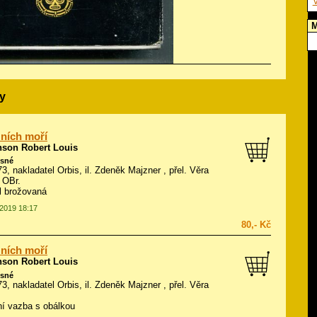
V
M
y
žních moří
nson Robert Louis
isné
73, nakladatel Orbis, il.
Zdeněk Majzner
, přel. Věra
 OBr.
ál brožovaná
.2019 18:17
80,- Kč
žních moří
nson Robert Louis
isné
73, nakladatel Orbis, il.
Zdeněk Majzner
, přel. Věra
í vazba s obálkou