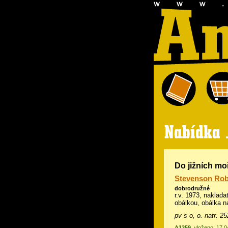
Do jižních mo
Stevenson Rob
dobrodružné
r.v. 1973, naklada
obálkou, obálka n
pv s o, o. natr. 25
A1359
, vloženo: 17.