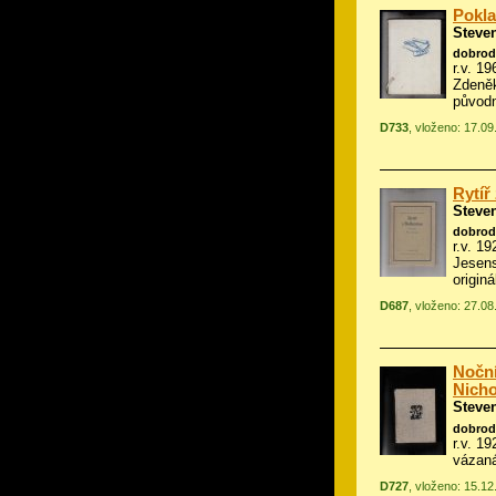
Pokla
Steve
dobrod
r.v. 19
Zdeněk
původ
D733
, vloženo: 17.0
Rytíř
Steve
dobrod
r.v. 1
Jesens
origin
D687
, vloženo: 27.0
Noční
Nich
Steve
dobrod
r.v. 1
vázan
D727
, vloženo: 15.1