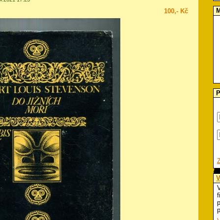
M
100,- Kč
P
V
V
f
p
p