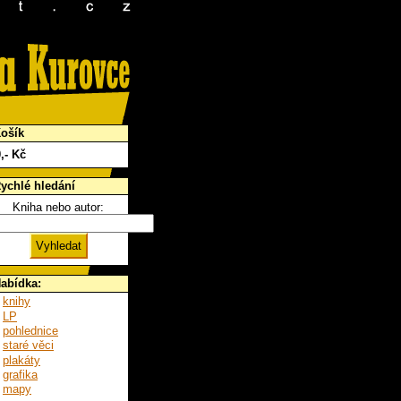
ošík
0
,- Kč
ychlé hledání
Kniha nebo autor:
abídka:
knihy
LP
pohlednice
staré věci
plakáty
grafika
mapy