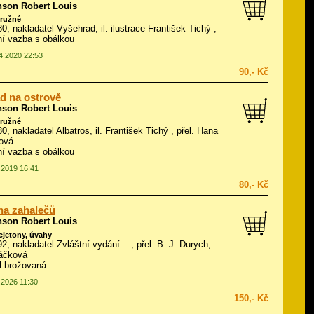
nson Robert Louis
ružné
980, nakladatel Vyšehrad, il.
ilustrace František Tichý
,
í vazba s obálkou
04.2020 22:53
90,- Kč
d na ostrově
nson Robert Louis
ružné
80, nakladatel Albatros, il.
František Tichý
, přel. Hana
ová
í vazba s obálkou
5.2019 16:41
80,- Kč
na zahalečů
nson Robert Louis
fejetony, úvahy
92, nakladatel Zvláštní vydání... , přel. B. J. Durych,
áčková
ál brožovaná
.2026 11:30
150,- Kč