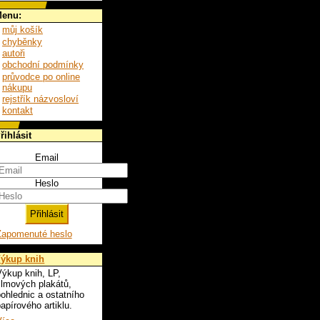
enu:
můj košík
chyběnky
autoři
obchodní podmínky
průvodce po online
nákupu
rejstřík názvosloví
kontakt
řihlásit
Email
Heslo
Zapomenuté heslo
ýkup knih
ýkup knih, LP,
ilmových plakátů,
ohlednic a ostatního
apírového artiklu.