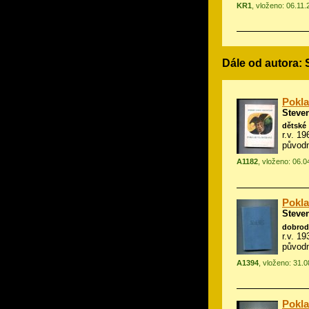
KR1
, vloženo: 06.11
Dále od autora:
Pokla
Steve
dětské
r.v. 1
původ
A1182
, vloženo: 06.
Pokla
Steve
dobrod
r.v. 19
původ
A1394
, vloženo: 31.
Pokla