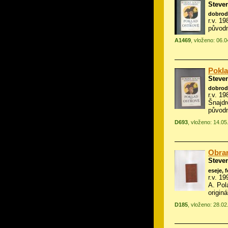
Steve
dobrod
r.v. 1
původn
A1469
, vloženo: 06.
Pokla
Steve
dobrod
r.v. 19
Šnajdr
původn
D693
, vloženo: 14.0
Obra
Steve
eseje, 
r.v. 19
A. Pol
origin
D185
, vloženo: 28.02