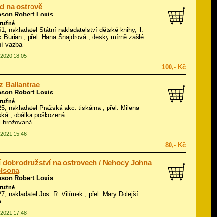
d na ostrově
nson Robert Louis
ružné
61, nakladatel Státní nakladatelství dětské knihy, il.
 Burian
, přel. Hana Šnajdrová , desky mírně zašlé
ní vazba
9.2020 18:05
100,- Kč
 z Ballantrae
nson Robert Louis
ružné
925, nakladatel Pražská akc. tiskárna , přel. Milena
ká , obálka poškozená
ál brožovaná
8.2021 15:46
80,- Kč
 dobrodružství na ostrovech / Nehody Johna
olsona
nson Robert Louis
ružné
927, nakladatel Jos. R. Vilímek , přel. Mary Dolejší
á
2.2021 17:48