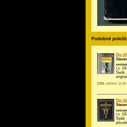
Podobné položk
Do ji
Steve
cestop
r.v. 19
Šedá ,
origin
Z151
, vloženo: 11.09
Do ji
Steve
cestop
r.v. 19
Šedá
původn