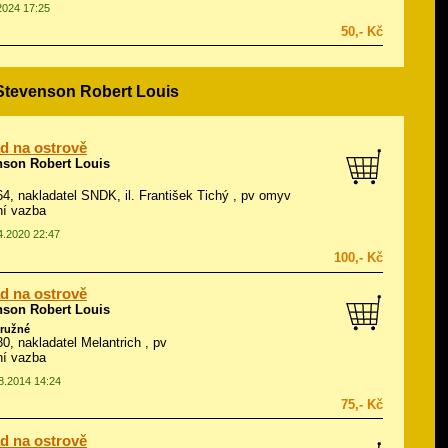
.2024 17:25
50,- Kč
 Stevenson Robert Louis
d na ostrově
nson Robert Louis
964, nakladatel SNDK, il.
František Tichý
, pv omyv
ní vazba
04.2020 22:47
100,- Kč
d na ostrově
nson Robert Louis
ružné
30, nakladatel Melantrich , pv
ní vazba
08.2014 14:24
75,- Kč
d na ostrově