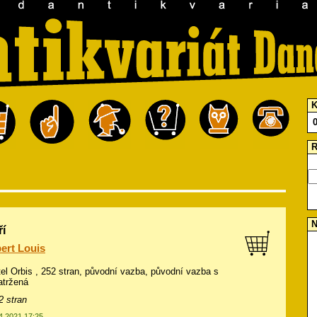
K
R
N
ří
ert Louis
tel Orbis , 252 stran, původní vazba, původní vazba s
atržená
2 stran
04.2021 17:25