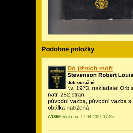
Podobné položky
Do jižních moří
Stevenson Robert Loui
dobrodružné
r.v. 1973, nakladatel Orbis
natr. 252 stran
původní vazba, původní vazba s 
obálka natržená
A1359
, vloženo: 17.04.2021 17:25