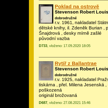
Poklad na ostrově
Stevenson Robert Loui
dobrodružné
r.v. 1961, nakladatel Státn
dětské knihy, il.
Zdeněk Burian
, 
Šnajdrová , desky mírně zašlé
původní vazba
D733
, vloženo: 17.09.2020 18:05
Rytíř z Ballantrae
Stevenson Robert Loui
dobrodružné
r.v. 1925, nakladatel Praž
tiskárna , přel. Milena Jesenská ,
poškozená
originál brožovaná
D687
, vloženo: 27.08.2021 15:46