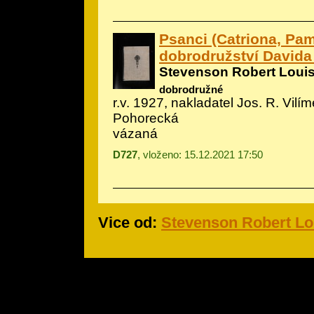
Psanci (Catriona, Pam
dobrodružství Davida
Stevenson Robert Loui
dobrodružné
r.v. 1927, nakladatel Jos. R. Vilíme
Pohorecká
vázaná
D727
, vloženo: 15.12.2021 17:50
Vice od:
Stevenson Robert Lo