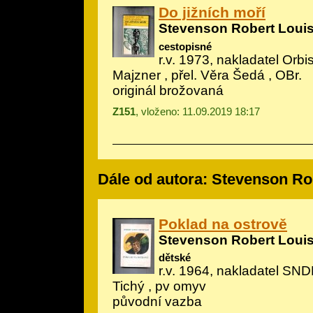
Do jižních moří
Stevenson Robert Loui
cestopisné
r.v. 1973, nakladatel Orbis,
Majzner
, přel. Věra Šedá , OBr.
originál brožovaná
Z151
, vloženo: 11.09.2019 18:17
Dále od autora: Stevenson Ro
Poklad na ostrově
Stevenson Robert Loui
dětské
r.v. 1964, nakladatel SNDK
Tichý
, pv omyv
původní vazba