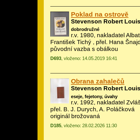
Poklad na ostrově
Stevenson Robert Loui
dobrodružné
r.v. 1980, nakladatel Albatr
František Tichý
, přel. Hana Šnaj
původní vazba s obálkou
D693
, vloženo: 14.05.2019 16:41
Obrana zahalečů
Stevenson Robert Loui
eseje, fejetony, úvahy
r.v. 1992, nakladatel Zvláš
přel. B. J. Durych, A. Poláčková
originál brožovaná
D185
, vloženo: 28.02.2026 11:30