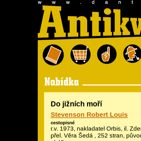
Do jižních moří
Stevenson Robert Louis
cestopisné
r.v. 1973, nakladatel Orbis, il.
Zde
přel. Věra Šedá , 252 stran, pův