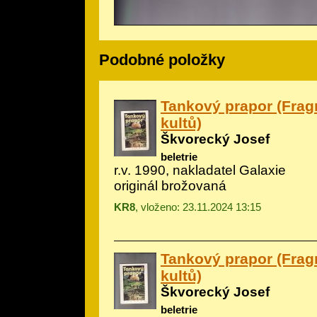
Podobné položky
Tankový prapor (Frag
kultů)
Škvorecký Josef
beletrie
r.v. 1990, nakladatel Galaxie
originál brožovaná
KR8
, vloženo: 23.11.2024 13:15
Tankový prapor (Frag
kultů)
Škvorecký Josef
beletrie