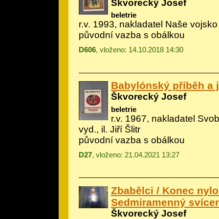
Škvorecký Josef
beletrie
r.v. 1993, nakladatel Naše vojsko
původní vazba s obálkou
D606
, vloženo: 14.10.2018 14:30
Babylónský příběh a 
Škvorecký Josef
beletrie
r.v. 1967, nakladatel Svo
vyd., il.
Jiří Šlitr
původní vazba s obálkou
D27
, vloženo: 21.04.2021 13:27
Zbabělci / Konec nyl
Sedmiramenný svíce
Škvorecký Josef