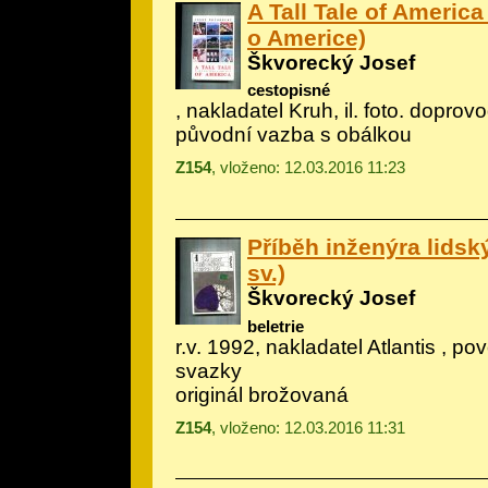
A Tall Tale of Americ
o Americe)
Škvorecký Josef
cestopisné
, nakladatel Kruh, il.
foto. doprov
původní vazba s obálkou
Z154
, vloženo: 12.03.2016 11:23
Příběh inženýra lidskýc
sv.)
Škvorecký Josef
beletrie
r.v. 1992, nakladatel Atlantis , p
svazky
originál brožovaná
Z154
, vloženo: 12.03.2016 11:31