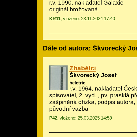
r.v. 1990, nakladatel Galaxie
originál brožovaná
KR11
, vloženo: 23.11.2024 17:40
Dále od autora: Škvorecký Jo
Zbabělci
Škvorecký Josef
beletrie
r.v. 1964, nakladatel Če
spisovatel, 2. vyd. , pv, prasklá 
zašpiněná ořízka, podpis autora, 
původní vazba
P42
, vloženo: 25.03.2025 14:59