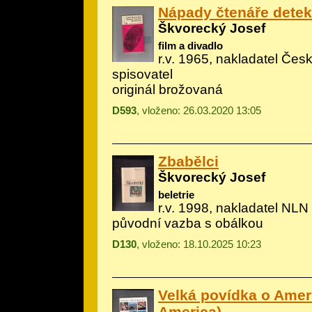
Nápady čtenáře detek
Škvorecký Josef
film a divadlo
r.v. 1965, nakladatel Če
spisovatel
originál brožovaná
D593
, vloženo: 26.03.2020 13:05
Zbabělci
Škvorecký Josef
beletrie
r.v. 1998, nakladatel NLN
původní vazba s obálkou
D130
, vloženo: 18.10.2025 10:23
Velká povídka o Americ
America)