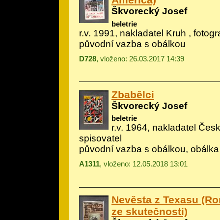
Škvorecký Josef
beletrie
r.v. 1991, nakladatel Kruh , fotog
původní vazba s obálkou
D728
, vloženo: 26.03.2017 14:39
Zbabělci
Škvorecký Josef
beletrie
r.v. 1964, nakladatel Če
spisovatel
původní vazba s obálkou, obálka
A1311
, vloženo: 12.05.2018 13:01
Nevěsta z Texasu (Ro
ze skutečnosti)