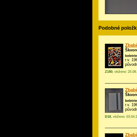
Podobné položk
Zbabě
Škvor
beletrie
r.v. 1
původn
Z180
, vloženo: 25.08
Zbabě
Škvor
beletrie
r.v. 1
původ
D18
, vloženo: 03.04.
Zbabě