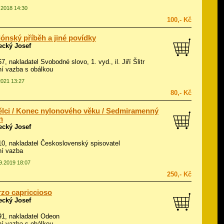
0.2018 14:30
100,- Kč
ónský příběh a jiné povídky
ecký Josef
967, nakladatel Svobodné slovo, 1. vyd., il.
Jiří Šlitr
í vazba s obálkou
2021 13:27
80,- Kč
lci / Konec nylonového věku / Sedmiramenný
n
ecký Josef
010, nakladatel Československý spisovatel
ní vazba
09.2019 18:07
250,- Kč
zo capriccioso
ecký Josef
991, nakladatel Odeon
í vazba s obálkou