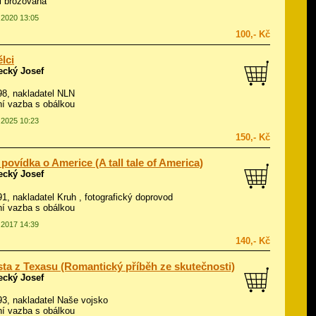
ál brožovaná
3.2020 13:05
100,- Kč
lci
ecký Josef
998, nakladatel NLN
í vazba s obálkou
0.2025 10:23
150,- Kč
 povídka o Americe (A tall tale of America)
ecký Josef
991, nakladatel Kruh , fotografický doprovod
í vazba s obálkou
3.2017 14:39
140,- Kč
ta z Texasu (Romantický příběh ze skutečnosti)
ecký Josef
993, nakladatel Naše vojsko
í vazba s obálkou