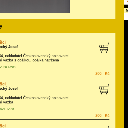
V
M
y
lci
ecký Josef
964, nakladatel Československý spisovatel
í vazba s obálkou, obálka natržená
.2020 13:03
200,- Kč
lci
ecký Josef
964, nakladatel Československý spisovatel
ní vazba
2021 12:38
200,- Kč
lci