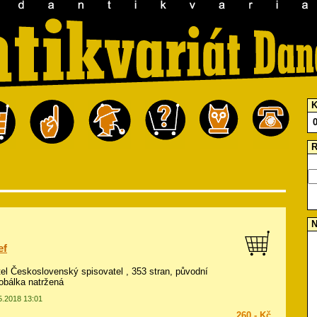
K
R
N
ef
atel Československý spisovatel , 353 stran, původní
obálka natržená
05.2018 13:01
260,- Kč