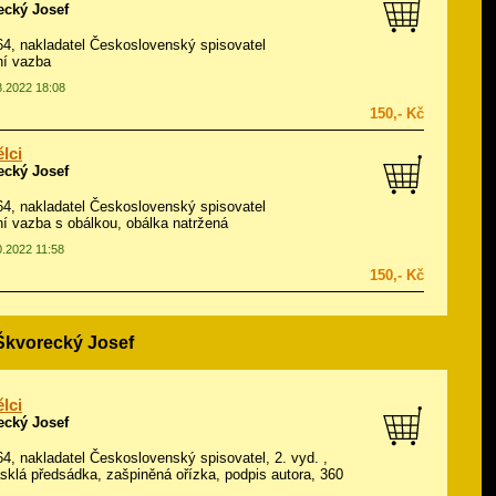
ecký Josef
964, nakladatel Československý spisovatel
ní vazba
8.2022 18:08
150,- Kč
lci
ecký Josef
964, nakladatel Československý spisovatel
í vazba s obálkou, obálka natržená
0.2022 11:58
150,- Kč
 Škvorecký Josef
lci
ecký Josef
964, nakladatel Československý spisovatel, 2. vyd. ,
asklá předsádka, zašpiněná ořízka, podpis autora, 360