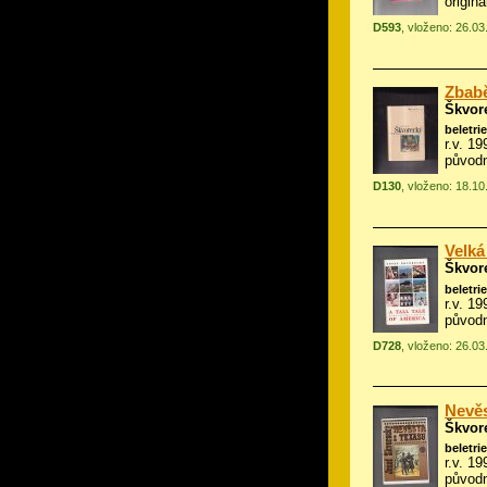
origin
D593
, vloženo: 26.0
Zbabě
Škvor
beletrie
r.v. 1
původn
D130
, vloženo: 18.1
Velká
Škvor
beletrie
r.v. 1
původn
D728
, vloženo: 26.0
Nevěs
Škvor
beletrie
r.v. 1
původn