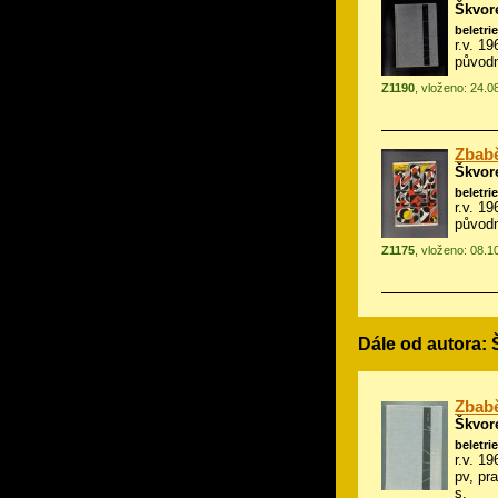
Škvor
beletrie
r.v. 1
původ
Z1190
, vloženo: 24.0
Zbabě
Škvor
beletrie
r.v. 1
původn
Z1175
, vloženo: 08.1
Dále od autora:
Zbabě
Škvor
beletrie
r.v. 1
pv, pr
s.