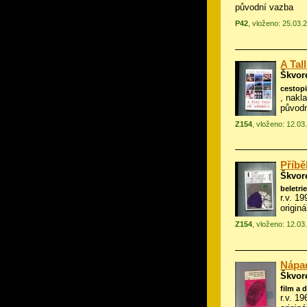
původní vazba
P42
, vloženo: 25.03.
A Tal
Škvor
cestop
, nakla
původn
Z154
, vloženo: 12.03
Příběh
Škvor
beletrie
r.v. 1
origin
Z154
, vloženo: 12.03
Nápad
Škvor
film a 
r.v. 1