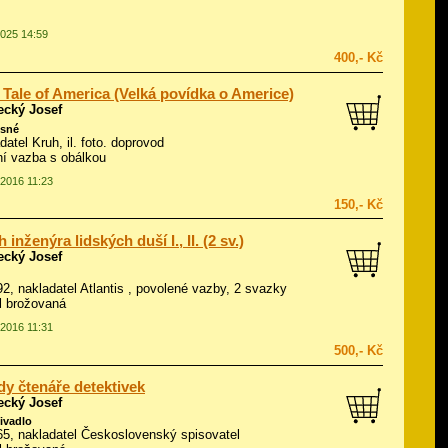
2025 14:59
400,- Kč
l Tale of America (Velká povídka o Americe)
ecký Josef
isné
datel Kruh, il.
foto. doprovod
í vazba s obálkou
.2016 11:23
150,- Kč
 inženýra lidských duší I., II. (2 sv.)
ecký Josef
992, nakladatel Atlantis , povolené vazby, 2 svazky
ál brožovaná
.2016 11:31
500,- Kč
y čtenáře detektivek
ecký Josef
divadlo
965, nakladatel Československý spisovatel