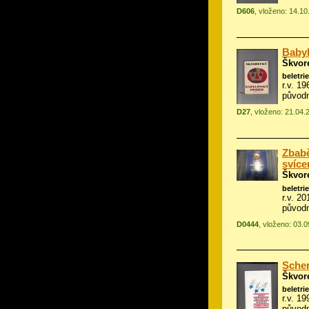
D606
, vloženo: 14.1
Babyl
Škvor
beletrie
r.v. 1
původn
D27
, vloženo: 21.04.
Zbabě
svíce
Škvor
beletrie
r.v. 2
původ
D0444
, vloženo: 03.
Scher
Škvor
beletrie
r.v. 1
původn