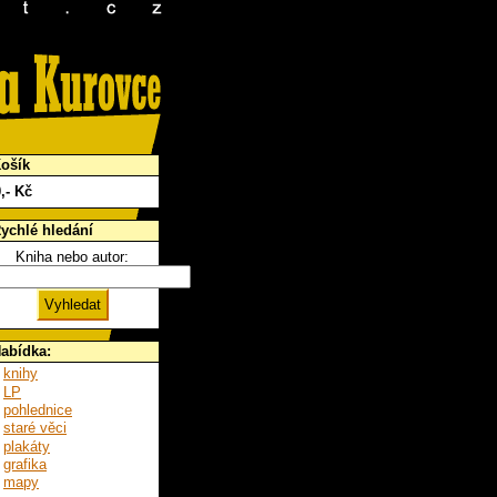
ošík
0
,- Kč
ychlé hledání
Kniha nebo autor:
abídka:
knihy
LP
pohlednice
staré věci
plakáty
grafika
mapy