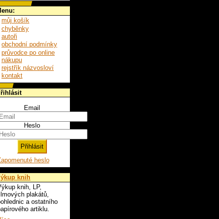
enu:
můj košík
chyběnky
autoři
obchodní podmínky
průvodce po online
nákupu
rejstřík názvosloví
kontakt
řihlásit
Email
Heslo
Zapomenuté heslo
ýkup knih
ýkup knih, LP,
ilmových plakátů,
ohlednic a ostatního
apírového artiklu.