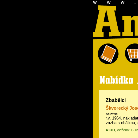
Zbabělci
Škvorecký Jos
beletrie
r.v. 1964, naklad
vazba s obálkou, 
A1311
, vloženo: 12.