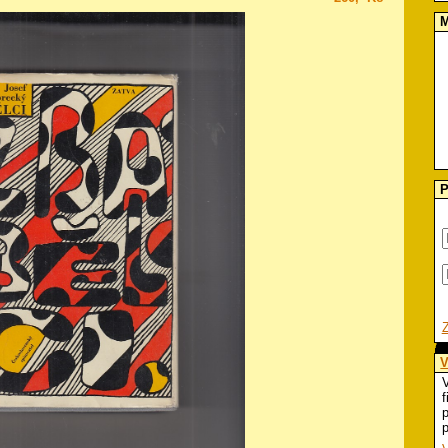
M
P
V
V
f
p
p