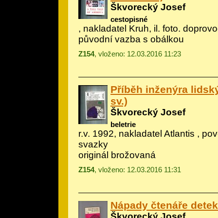
Škvorecký Josef
cestopisné
, nakladatel Kruh, il.
foto. doprov
původní vazba s obálkou
Z154
, vloženo: 12.03.2016 11:23
Příběh inženýra lidskýc
sv.)
Škvorecký Josef
beletrie
r.v. 1992, nakladatel Atlantis , p
svazky
originál brožovaná
Z154
, vloženo: 12.03.2016 11:31
Nápady čtenáře detek
Škvorecký Josef