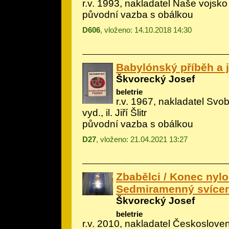
r.v. 1993, nakladatel Naše vojsko
původní vazba s obálkou
D606
, vloženo: 14.10.2018 14:30
Babylónský příběh a 
Škvorecký Josef
beletrie
r.v. 1967, nakladatel Svo
vyd., il.
Jiří Šlitr
původní vazba s obálkou
D27
, vloženo: 21.04.2021 13:27
Zbabělci / Konec nyl
Sedmiramenný svíce
Škvorecký Josef
beletrie
r.v. 2010, nakladatel Českoslove