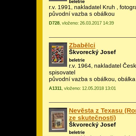
beletrie
r.v. 1991, nakladatel Kruh , fotog
původní vazba s obálkou
D728
, vloženo: 26.03.2017 14:39
Zbabělci
Škvorecký Josef
beletrie
r.v. 1964, nakladatel Če
spisovatel
původní vazba s obálkou, obálka
A1311
, vloženo: 12.05.2018 13:01
Nevěsta z Texasu (Ro
ze skutečnosti)
Škvorecký Josef
beletrie