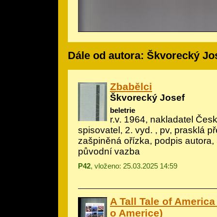
Dále od autora: Škvorecký Jo
Zbabělci
Škvorecký Josef
beletrie
r.v. 1964, nakladatel Če
spisovatel, 2. vyd. , pv, prasklá 
zašpiněná ořízka, podpis autora, 
původní vazba
P42
, vloženo: 25.03.2025 14:59
A Tall Tale of Americ
o Americe)