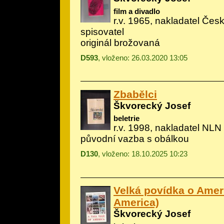
film a divadlo
r.v. 1965, nakladatel Če
spisovatel
originál brožovaná
D593
, vloženo: 26.03.2020 13:05
Zbabělci
Škvorecký Josef
beletrie
r.v. 1998, nakladatel NLN
původní vazba s obálkou
D130
, vloženo: 18.10.2025 10:23
Velká povídka o Americ
America)
Škvorecký Josef