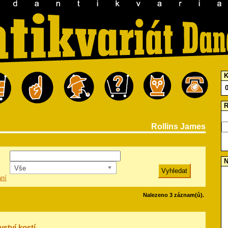
K
R
Rollins James
N
Vše
ání
Nalezeno 3 záznam(ů).
vství kostí