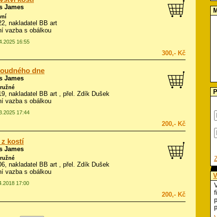
ns James
M
vní
022, nakladatel BB art
í vazba s obálkou
04.2025 16:55
300,- Kč
soudného dne
ns James
ružné
P
019, nakladatel BB art , přel. Zdík Dušek
í vazba s obálkou
03.2025 17:44
200,- Kč
z kostí
ns James
ružné
006, nakladatel BB art , přel. Zdík Dušek
í vazba s obálkou
V
04.2018 17:00
V
f
200,- Kč
p
p