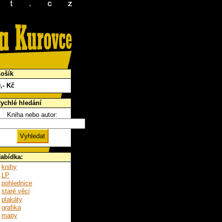
ošík
0
,- Kč
ychlé hledání
Kniha nebo autor:
abídka:
knihy
LP
pohlednice
staré věci
plakáty
grafika
mapy