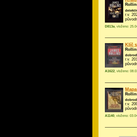
Rolli
detekti
r.v. 2
původn
D813a
, vloženo: 25.
Klíč 
Rolli
dobrod
r.v. 2
původn
A1622
, vloženo: 08.
Mapa 
Rolli
dobrod
r.v. 2
původn
A1140
, vloženo: 03.