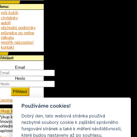
enu:
můj košík
chyběnky
autoři
obchodní podmínky
průvodce po online
nákupu
rejstřík názvosloví
kontakt
řihlásit
Email
Heslo
Zapomenuté heslo
Používáme cookies!
ýkup knih
Dobrý den, tato webová stránka používá
ýkup knih, LP,
ilmových plakátů,
nezbytné soubory cookie k zajištění správného
ohlednic a ostatního
fungování stránek a také k měření návštěšvnosti,
apírového artiklu.
které budou nastaveny až po souhlasu.