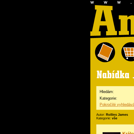
Hledám:
Kategorie:
Pokročilé vyhledáv
Autor:
Rollins James
Kategorie:
vše
Králo