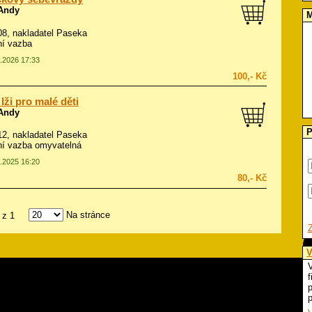
 Andy
M
008, nakladatel Paseka
ní vazba
5.2026 17:33
100,- Kč
 lži pro malé děti
 Andy
P
012, nakladatel Paseka
í vazba omyvatelná
4.2025 16:20
80,- Kč
Na stránce
z 1
V
V
f
p
p