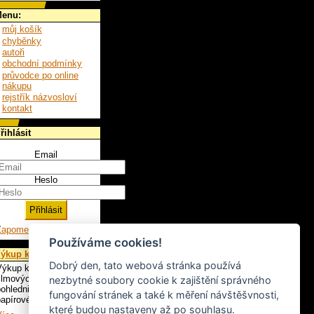
enu:
můj košík
chyběnky
autoři
obchodní podmínky
průvodce po online
nákupu
rejstřík názvosloví
kontakt
řihlásit
Email
Heslo
Zapomenuté heslo
Používáme cookies!
ýkup knih
Dobrý den, tato webová stránka používá
ýkup knih, LP,
ilmových plakátů,
nezbytné soubory cookie k zajištění správného
ohlednic a ostatního
fungování stránek a také k měření návštěšvnosti,
apírového artiklu.
které budou nastaveny až po souhlasu.