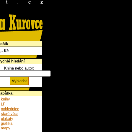
ošík
0
,- Kč
ychlé hledání
Kniha nebo autor:
abídka:
knihy
LP
pohlednice
staré věci
plakáty
grafika
mapy