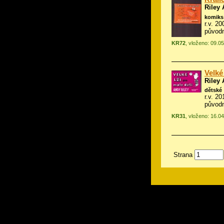
Riley
komiks
r.v. 2
původ
KR72
, vloženo: 09.0
Velké
Riley
dětské
r.v. 2
původn
KR31
, vloženo: 16.0
Strana