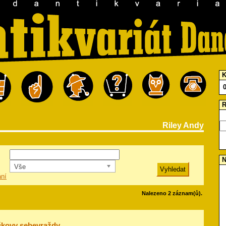
K
R
Riley Andy
N
Vše
ání
Nalezeno 2 záznam(ů).
čkovy sebevraždy