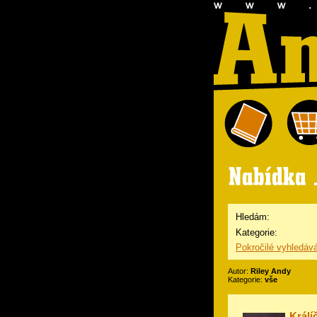
Hledám:
Kategorie:
Pokročilé vyhledáv
Autor:
Riley Andy
Kategorie:
vše
Králí