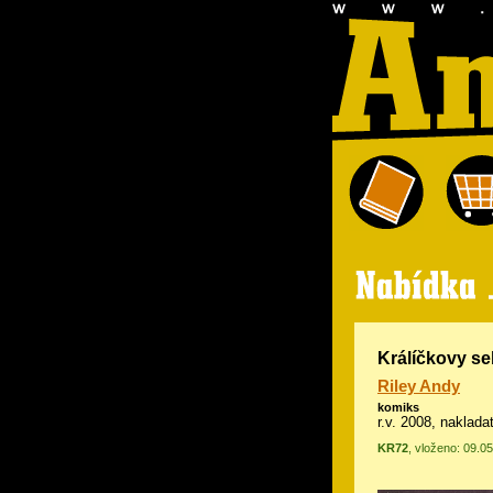
Králíčkovy s
Riley Andy
komiks
r.v. 2008, naklad
KR72
, vloženo: 09.0