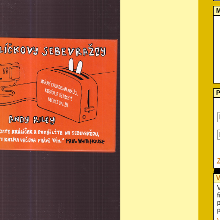
M
P
V
V
f
p
p