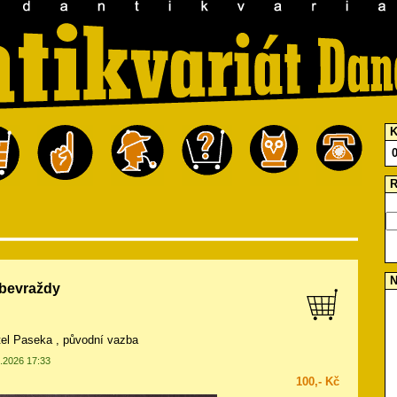
K
R
N
ebevraždy
atel Paseka , původní vazba
5.2026 17:33
100,- Kč