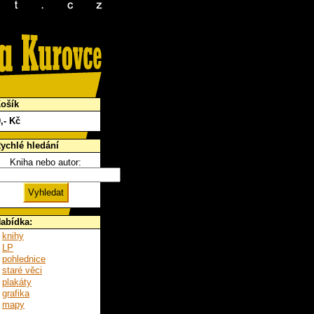
ošík
0
,- Kč
ychlé hledání
Kniha nebo autor:
abídka:
knihy
LP
pohlednice
staré věci
plakáty
grafika
mapy