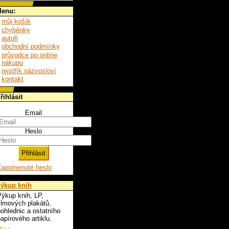
enu:
můj košík
chyběnky
autoři
obchodní podmínky
průvodce po online
nákupu
rejstřík názvosloví
kontakt
řihlásit
Email
Heslo
Zapomenuté heslo
ýkup knih
ýkup knih, LP,
ilmových plakátů,
ohlednic a ostatního
apírového artiklu.