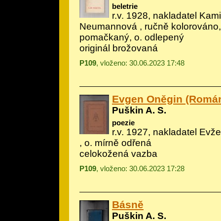
beletrie
r.v. 1928, nakladatel Kami
Neumannová , ručně kolorováno, 
pomačkaný, o. odlepený
originál brožovaná
P109
, vloženo: 30.06.2023 17:48
Evgen Oněgin (Román
Puškin A. S.
poezie
r.v. 1927, nakladatel Evž
, o. mírně odřená
celokožená vazba
P109
, vloženo: 30.06.2023 17:28
Básně
Puškin A. S.