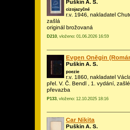
Puškin A. S.
cizojazyčné
r.v. 1946, nakladatel Chuto
zašlá
originál brožovaná
D210
, vloženo: 01.06.2026 16:59
Evgen Oněgin (Román
Puškin A. S.
poezie
r.v. 1860, nakladatel Václa
přel. V. Č. Bendl , 1. vydání, zašl
převazba
P133
, vloženo: 12.10.2025 18:16
Car Nikita
Puškin A. S.