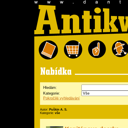
Hledám:
Kategorie:
Pokročilé vyhledávání
Autor:
Puškin A. S.
Kategorie:
vše