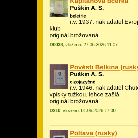
Kapitánova dcerka
Puškin A. S.
beletrie
r.v. 1937, nakladatel Evrop
klub
originál brožovaná
D0038
, vloženo: 27.06.2026 11:07
Pověsti Belkina (rusk
Puškin A. S.
cizojazyčné
r.v. 1946, nakladatel Chut
vpisky tužkou, lehce zašlá
originál brožovaná
D210
, vloženo: 01.06.2026 17:00
Poltava (rusky)