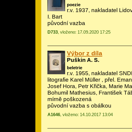
poezie
r.v. 1937, nakladatel Lidov
I. Bart
původní vazba
D733
, vloženo: 17.09.2020 17:25
Výbor z díla
Puškin A. S.
beletrie
r.v. 1955, nakladatel SNDK
litografie Karel Müller
, přel. Eman
Josef Hora, Petr Křička, Marie M
Bohumil Mathesius, František Tá
mírně poškozená
původní vazba s obálkou
A1646
, vloženo: 14.10.2017 13:04