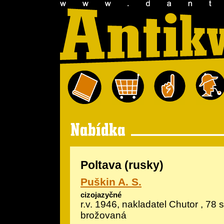
Poltava (rusky)
Puškin A. S.
cizojazyčné
r.v. 1946, nakladatel Chutor , 78 s
brožovaná