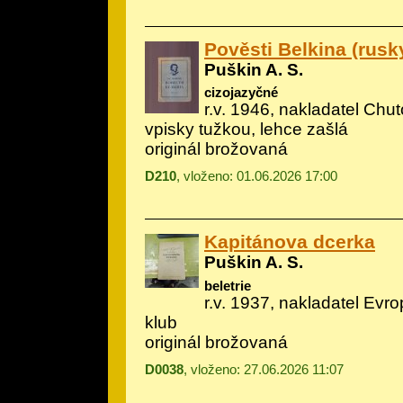
Pověsti Belkina (rusk
Puškin A. S.
cizojazyčné
r.v. 1946, nakladatel Chut
vpisky tužkou, lehce zašlá
originál brožovaná
D210
, vloženo: 01.06.2026 17:00
Kapitánova dcerka
Puškin A. S.
beletrie
r.v. 1937, nakladatel Evrop
klub
originál brožovaná
D0038
, vloženo: 27.06.2026 11:07