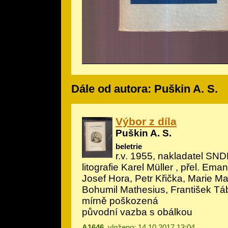
Dále od autora: Puškin A. S.
Výbor z díla
Puškin A. S.
beletrie
r.v. 1955, nakladatel SNDK
litografie Karel Müller
, přel. Eman
Josef Hora, Petr Křička, Marie M
Bohumil Mathesius, František Tá
mírně poškozená
původní vazba s obálkou
A1646
, vloženo: 14.10.2017 13:04