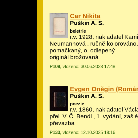
Car Nikita
Puškin A. S.
beletrie
r.v. 1928, nakladatel Kami
Neumannová , ručně kolorováno, 
pomačkaný, o. odlepený
originál brožovaná
P109
, vloženo: 30.06.2023 17:48
Evgen Oněgin (Román
Puškin A. S.
poezie
r.v. 1860, nakladatel Václa
přel. V. Č. Bendl , 1. vydání, zašl
převazba
P133
, vloženo: 12.10.2025 18:16