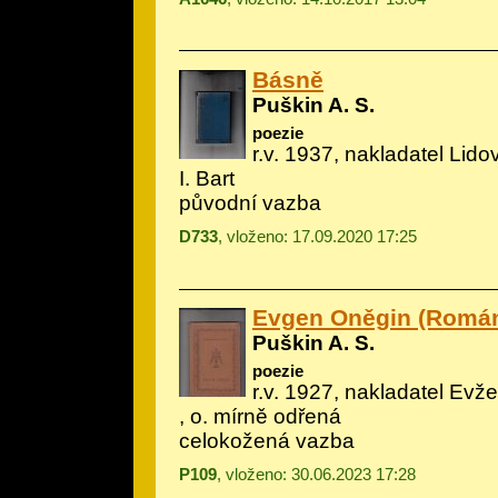
Básně
Puškin A. S.
poezie
r.v. 1937, nakladatel Lidov
I. Bart
původní vazba
D733
, vloženo: 17.09.2020 17:25
Evgen Oněgin (Román
Puškin A. S.
poezie
r.v. 1927, nakladatel Evž
, o. mírně odřená
celokožená vazba
P109
, vloženo: 30.06.2023 17:28