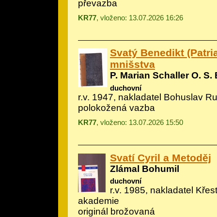
převazba
KR77
, vloženo: 13.07.2026 16:26
Svatý Benedikt (Patr
mnišstva
P. Marian Schaller O. S. 
duchovní
r.v. 1947, nakladatel Bohuslav R
polokožená vazba
KR77
, vloženo: 13.07.2026 15:50
Svatí Cyril a Metoděj
Zlámal Bohumil
duchovní
r.v. 1985, nakladatel Kře
akademie
originál brožovaná