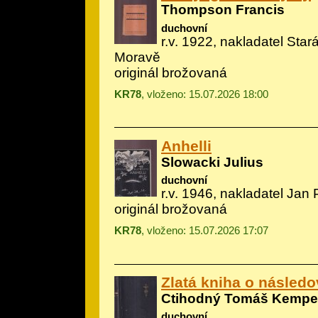
Thompson Francis
duchovní
r.v. 1922, nakladatel Star
Moravě
originál brožovaná
KR78
, vloženo: 15.07.2026 18:00
Anhelli
Slowacki Julius
duchovní
r.v. 1946, nakladatel Jan
originál brožovaná
KR78
, vloženo: 15.07.2026 17:07
Zlatá kniha o následo
Ctihodný Tomáš Kemp
duchovní