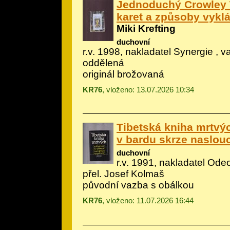
Jednoduchý Crowley 
karet a způsoby vyklá
Miki Krefting
duchovní
r.v. 1998, nakladatel Synergie , v
oddělená
originál brožovaná
KR76
, vloženo: 13.07.2026 10:34
Tibetská kniha mrtvý
v bardu skrze naslou
duchovní
r.v. 1991, nakladatel Ode
přel. Josef Kolmaš
původní vazba s obálkou
KR76
, vloženo: 11.07.2026 16:44