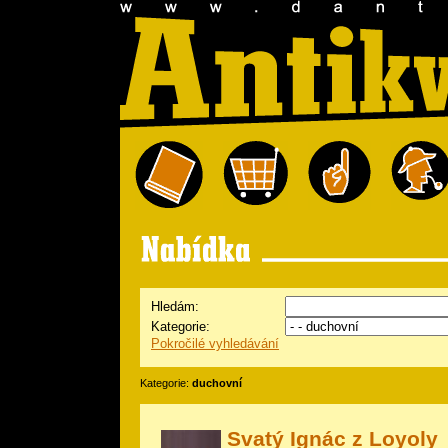
Hledám:
Kategorie:
Pokročilé vyhledávání
Kategorie:
duchovní
Svatý Ignác z Loyoly