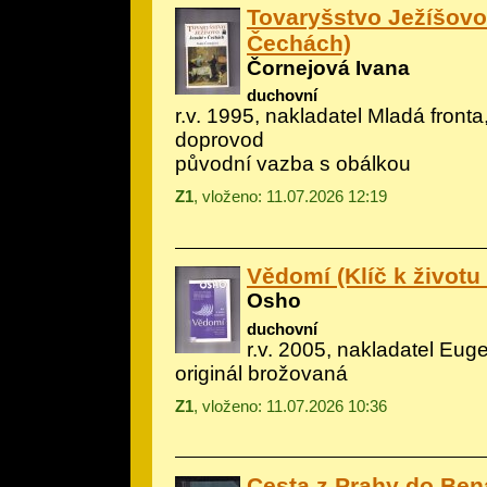
Tovaryšstvo Ježíšovo 
Čechách)
Čornejová Ivana
duchovní
r.v. 1995, nakladatel Mladá fronta,
doprovod
původní vazba s obálkou
Z1
, vloženo: 11.07.2026 12:19
Vědomí (Klíč k životu
Osho
duchovní
r.v. 2005, nakladatel Euge
originál brožovaná
Z1
, vloženo: 11.07.2026 10:36
Cesta z Prahy do Ben