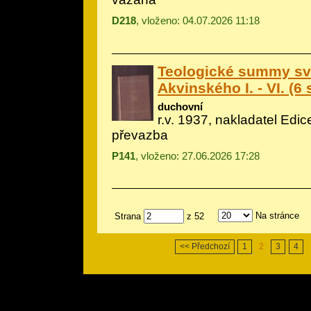
D218
, vloženo: 04.07.2026 11:18
Teologické summy s
Akvinského I. - VI. (6 
duchovní
r.v. 1937, nakladatel Edic
převazba
P141
, vloženo: 27.06.2026 17:28
Na stránce
Strana
z 52
<< Předchozí
1
2
3
4