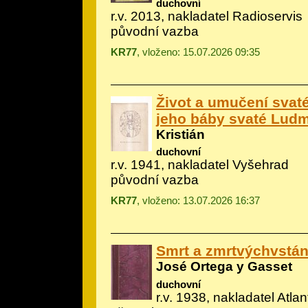
duchovní
r.v. 2013, nakladatel Radioservis
původní vazba
KR77
, vloženo: 15.07.2026 09:35
Život a umučení svat
jeho báby svaté Ludm
Kristián
duchovní
r.v. 1941, nakladatel Vyšehrad
původní vazba
KR77
, vloženo: 13.07.2026 16:37
Smrt a zmrtvýchvstán
José Ortega y Gasset
duchovní
r.v. 1938, nakladatel Atlan