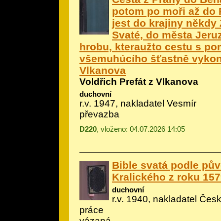
potom po moři až do P
jest do krajiny někdy
Svaté, do města Jer
hrobu, kteraužto cestu s p
všemuhúcího šťastně vykona
Vlkanova
Voldřich Prefát z Vlkanova
duchovní
r.v. 1947, nakladatel Vesmír
převazba
D220
, vloženo: 04.07.2026 14:05
Bible svatá podle pů
Kralického z roku 15
duchovní
r.v. 1940, nakladatel Česk
práce
vázaná