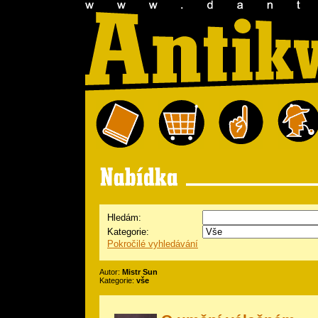
Hledám:
Kategorie:
Pokročilé vyhledávání
Autor:
Mistr Sun
Kategorie:
vše