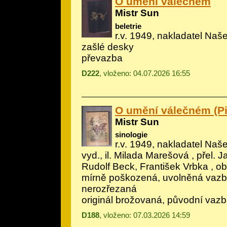
O umění válečném
Mistr Sun
beletrie
r.v. 1949, nakladatel Naše
zašlé desky
převazba
D222
, vloženo: 04.07.2026 16:55
O umění válečném (Pi
Mistr Sun
sinologie
r.v. 1949, nakladatel Naše
vyd., il.
Milada Marešová
, přel. 
Rudolf Beck, František Vrbka , o
mírně poškozená, uvolněná vazba 
nerozřezaná
originál brožovaná, původní vaz
D188
, vloženo: 07.03.2026 14:59