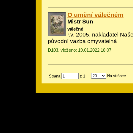
O umění válečném
Mistr Sun
válečné
r.v. 2005, nakladatel Naše
původní vazba omyvatelná
D103
, vloženo: 19.01.2022 18:07
Na stránce
Strana
z 1