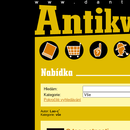
Hledám:
Kategorie:
Pokročilé vyhledávání
Autor:
Lao-c´
Kategorie:
vše