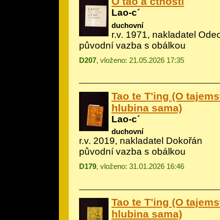
O tao a ctnosti
Lao-c´
duchovní
r.v. 1971, nakladatel Ode
původní vazba s obálkou
D207
, vloženo: 21.05.2026 17:35
Tao te T'ing (O tajem
hlubina sama)
Lao-c´
duchovní
r.v. 2019, nakladatel Dokořán
původní vazba s obálkou
D179
, vloženo: 31.01.2026 16:46
Tao te T'ing (O tajem
hlubina sama)