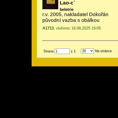
Lao-c´
beletrie
r.v. 2005, nakladatel Dokořán
původní vazba s obálkou
A1713
, vloženo: 16.08.2025 16:05
Na stránce
Strana
z 1