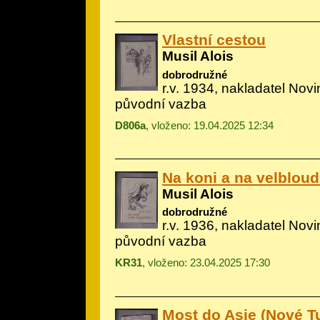
Vlastní cestou
Musil Alois
dobrodružné
r.v. 1934, nakladatel Novin
původní vazba
D806a
, vloženo: 19.04.2025 12:34
Na koni a na velblou
Musil Alois
dobrodružné
r.v. 1936, nakladatel Novi
původní vazba
KR31
, vloženo: 23.04.2025 17:30
Most do Asie (Nové T