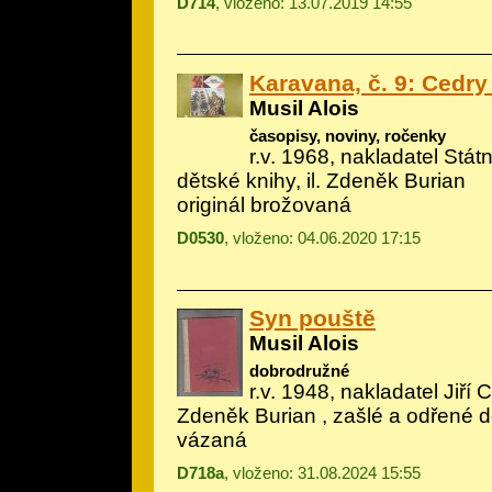
D714
, vloženo: 13.07.2019 14:55
Karavana, č. 9: Cedr
Musil Alois
časopisy, noviny, ročenky
r.v. 1968, nakladatel Státn
dětské knihy, il.
Zdeněk Burian
originál brožovaná
D0530
, vloženo: 04.06.2020 17:15
Syn pouště
Musil Alois
dobrodružné
r.v. 1948, nakladatel Jiří C
Zdeněk Burian
, zašlé a odřené 
vázaná
D718a
, vloženo: 31.08.2024 15:55