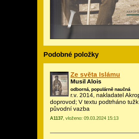
Podobné položky
Ze světa Islámu
Musil Alois
odborná, populárně naučná
r.v. 2014, nakladatel Akrop
doprovod; V textu podtrháno tuž
původní vazba
A1137
, vloženo: 09.03.2024 15:13