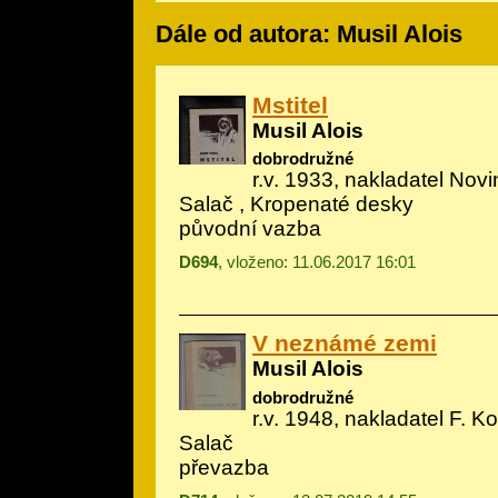
Dále od autora: Musil Alois
Mstitel
Musil Alois
dobrodružné
r.v. 1933, nakladatel Novin
Salač
, Kropenaté desky
původní vazba
D694
, vloženo: 11.06.2017 16:01
V neznámé zemi
Musil Alois
dobrodružné
r.v. 1948, nakladatel F. Ko
Salač
převazba