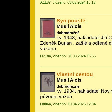
A1137
, vloženo: 09.03.2024 15:13
Syn pouště
Musil Alois
dobrodružné
r.v. 1948, nakladatel Jiří C
Zdeněk Burian
, zašlé a odřené 
vázaná
D718a
, vloženo: 31.08.2024 15:55
Vlastní cestou
Musil Alois
dobrodružné
r.v. 1934, nakladatel Novin
původní vazba
D806a
, vloženo: 19.04.2025 12:34