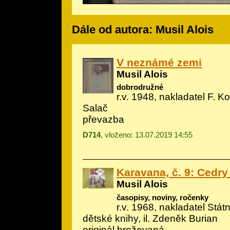
Dále od autora: Musil Alois
V neznámé zemi
Musil Alois
dobrodružné
r.v. 1948, nakladatel F. Ko
Salač
převazba
D714
, vloženo: 13.07.2019 14:55
Karavana, č. 9: Cedr
Musil Alois
časopisy, noviny, ročenky
r.v. 1968, nakladatel Státn
dětské knihy, il.
Zdeněk Burian
originál brožovaná