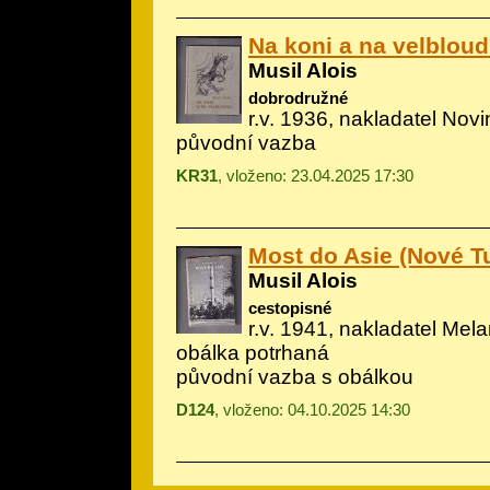
Na koni a na velblou
Musil Alois
dobrodružné
r.v. 1936, nakladatel Novi
původní vazba
KR31
, vloženo: 23.04.2025 17:30
Most do Asie (Nové T
Musil Alois
cestopisné
r.v. 1941, nakladatel Melan
obálka potrhaná
původní vazba s obálkou
D124
, vloženo: 04.10.2025 14:30