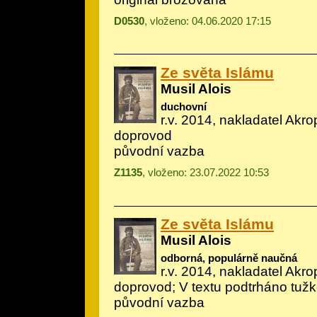
D0530
, vloženo: 04.06.2020 17:15
Ze světa Islámu
Musil Alois
duchovní
r.v. 2014, nakladatel Akrop
doprovod
původní vazba
Z1135
, vloženo: 23.07.2022 10:53
Ze světa Islámu
Musil Alois
odborná, populárně naučná
r.v. 2014, nakladatel Akrop
doprovod; V textu podtrháno tuž
původní vazba