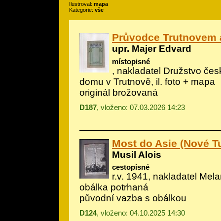
Ilustroval:
mapa
Kategorie:
vše
Průvodce Trutnovem 
upr. Majer Edvard
místopisné
, nakladatel Družstvo če
domu v Trutnově, il.
foto + mapa
originál brožovaná
D187
, vloženo: 07.03.2026 14:23
Most do Asie (Nové T
Musil Alois
cestopisné
r.v. 1941, nakladatel Melan
obálka potrhaná
původní vazba s obálkou
D124
, vloženo: 04.10.2025 14:30