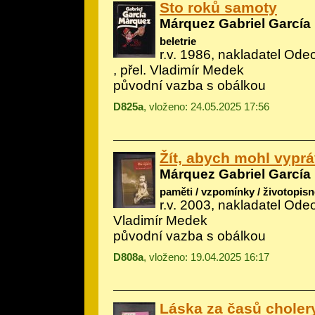
Sto roků samoty
Márquez Gabriel García
beletrie
r.v. 1986, nakladatel Odeo
, přel. Vladimír Medek
původní vazba s obálkou
D825a
, vloženo: 24.05.2025 17:56
Žít, abych mohl vyprá
Márquez Gabriel García
paměti / vzpomínky / životopisn
r.v. 2003, nakladatel Odeo
Vladimír Medek
původní vazba s obálkou
D808a
, vloženo: 19.04.2025 16:17
Láska za časů choler