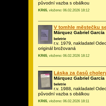
původní vazba s obálkou
KR65
, vloženo: 06.02.2026 18:12
V tomhle městečku s
Márquez Gabriel García
beletrie
r.v. 1979, nakladatel Ode
originál brožovaná
KR65
, vloženo: 06.02.2026 18:12
Láska za časů choler
Márquez Gabriel García
beletrie
r.v. 1988, nakladatel Ode
původní vazba s obálkou
KR65
, vloženo: 06.02.2026 18:11