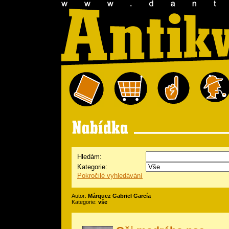
Hledám:
Kategorie:
Pokročilé vyhledávání
Autor:
Márquez Gabriel García
Kategorie:
vše