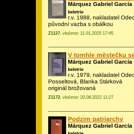
Márquez Gabriel García
beletrie
r.v. 1988, nakladatel Ode
původní vazba s obálkou
Z1127
, vloženo: 11.01.2025 17:45
V tomhle městečku s
Márquez Gabriel García
beletrie
r.v. 1979, nakladatel Odeo
Posseltová, Blanka Stárková
originál brožovaná
Z1172
, vloženo: 20.08.2022 11:27
Podzim patriarchy
Márquez Gabriel García
beletrie