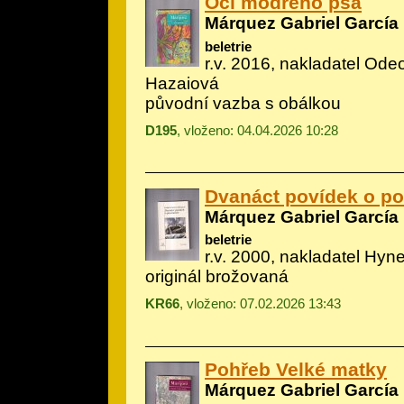
Oči modrého psa
Márquez Gabriel García
beletrie
r.v. 2016, nakladatel Odeo
Hazaiová
původní vazba s obálkou
D195
, vloženo: 04.04.2026 10:28
Dvanáct povídek o po
Márquez Gabriel García
beletrie
r.v. 2000, nakladatel Hyn
originál brožovaná
KR66
, vloženo: 07.02.2026 13:43
Pohřeb Velké matky
Márquez Gabriel García