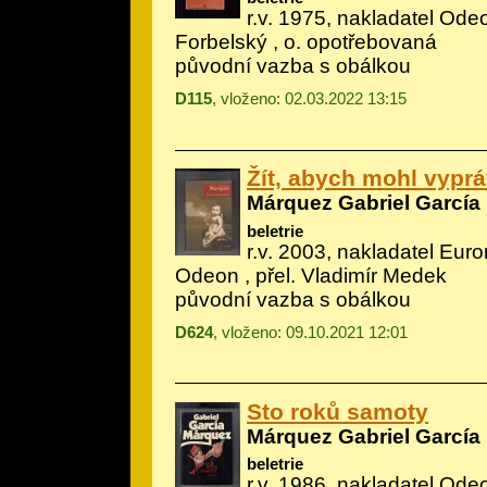
r.v. 1975, nakladatel Odeo
Forbelský , o. opotřebovaná
původní vazba s obálkou
D115
, vloženo: 02.03.2022 13:15
Žít, abych mohl vyprá
Márquez Gabriel García
beletrie
r.v. 2003, nakladatel Eur
Odeon , přel. Vladimír Medek
původní vazba s obálkou
D624
, vloženo: 09.10.2021 12:01
Sto roků samoty
Márquez Gabriel García
beletrie
r.v. 1986, nakladatel Odeo