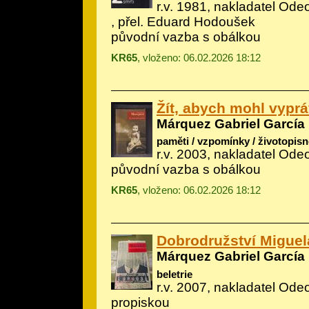
r.v. 1981, nakladatel Odeo
, přel. Eduard Hodoušek
původní vazba s obálkou
KR65
, vloženo: 06.02.2026 18:12
Žít, abych mohl vyprá
Márquez Gabriel García
paměti / vzpomínky / životopisn
r.v. 2003, nakladatel Ode
původní vazba s obálkou
KR65
, vloženo: 06.02.2026 18:12
Dobrodružství Miguela
Márquez Gabriel García
beletrie
r.v. 2007, nakladatel Ode
propiskou