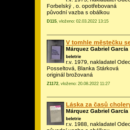
Forbelský , o. opotřebovaná
původní vazba s obálkou
D115
, vloženo: 02.03.2022 13:15
V tomhle městečku s
Márquez Gabriel García
beletrie
r.v. 1979, nakladatel Odeo
Posseltová, Blanka Stárková
originál brožovaná
Z1172
, vloženo: 20.08.2022 11:27
Láska za časů choler
Márquez Gabriel García
beletrie
r.v. 1988, nakladatel Ode