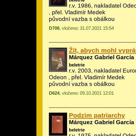
r.v. 1986, nakladatel Odeo
, přel. Vladimír Medek
původní vazba s obálkou
D706
, vloženo: 31.07.2021 15:54
Žít, abych mohl vyprá
Márquez Gabriel García
beletrie
r.v. 2003, nakladatel Eur
Odeon , přel. Vladimír Medek
původní vazba s obálkou
D624
, vloženo: 09.10.2021 12:01
Podzim patriarchy
Márquez Gabriel García
beletrie
r.v. 1975, nakladatel Odeo