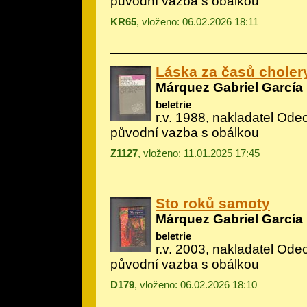
původní vazba s obálkou
KR65
, vloženo: 06.02.2026 18:11
Láska za časů choler
Márquez Gabriel García
beletrie
r.v. 1988, nakladatel Ode
původní vazba s obálkou
Z1127
, vloženo: 11.01.2025 17:45
Sto roků samoty
Márquez Gabriel García
beletrie
r.v. 2003, nakladatel Ode
původní vazba s obálkou
D179
, vloženo: 06.02.2026 18:10