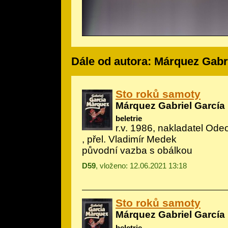
Dále od autora: Márquez Gabr
Sto roků samoty
Márquez Gabriel García
beletrie
r.v. 1986, nakladatel Odeo
, přel. Vladimír Medek
původní vazba s obálkou
D59
, vloženo: 12.06.2021 13:18
Sto roků samoty
Márquez Gabriel García
beletrie