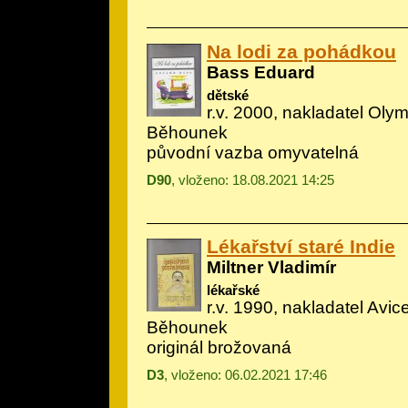
Na lodi za pohádkou
Bass Eduard
dětské
r.v. 2000, nakladatel Olymp
Běhounek
původní vazba omyvatelná
D90
, vloženo: 18.08.2021 14:25
Lékařství staré Indie
Miltner Vladimír
lékařské
r.v. 1990, nakladatel Avic
Běhounek
originál brožovaná
D3
, vloženo: 06.02.2021 17:46