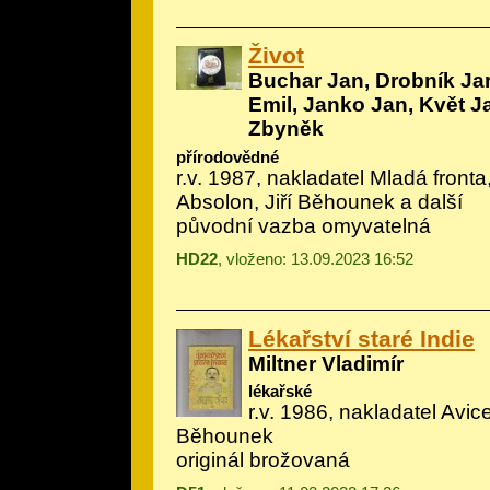
Život
Buchar Jan, Drobník Ja
Emil, Janko Jan, Květ J
Zbyněk
přírodovědné
r.v. 1987, nakladatel Mladá fronta,
Absolon, Jiří Běhounek a další
původní vazba omyvatelná
HD22
, vloženo: 13.09.2023 16:52
Lékařství staré Indie
Miltner Vladimír
lékařské
r.v. 1986, nakladatel Avic
Běhounek
originál brožovaná