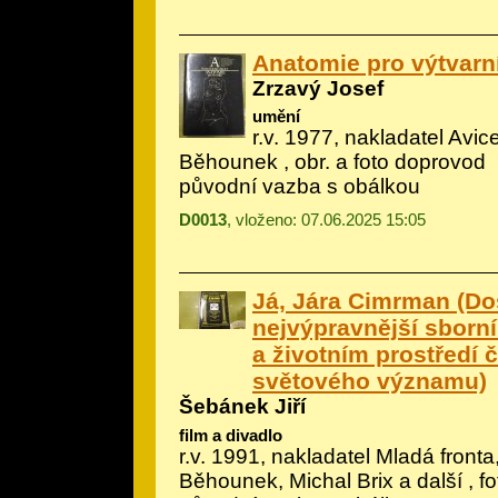
Anatomie pro výtvarn
Zrzavý Josef
umění
r.v. 1977, nakladatel Avic
Běhounek
, obr. a foto doprovod
původní vazba s obálkou
D0013
, vloženo: 07.06.2025 15:05
Já, Jára Cimrman (D
nejvýpravnější sborník
a životním prostředí 
světového významu)
Šebánek Jiří
film a divadlo
r.v. 1991, nakladatel Mladá fronta,
Běhounek, Michal Brix a další
, f