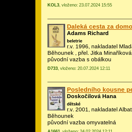
KOL3
, vloženo: 23.07.2024 15:55
Daleká cesta za dom
Adams Richard
beletrie
r.v. 1996, nakladatel Mladá
Běhounek
, přel. Jitka Minaříková
původní vazba s obálkou
D733
, vloženo: 20.07.2024 12:11
Posledního kousne p
Doskočilová Hana
dětské
r.v. 2001, nakladatel Albatr
Běhounek
původní vazba omyvatelná
A1661
, vloženo: 24.02.2024 12:11