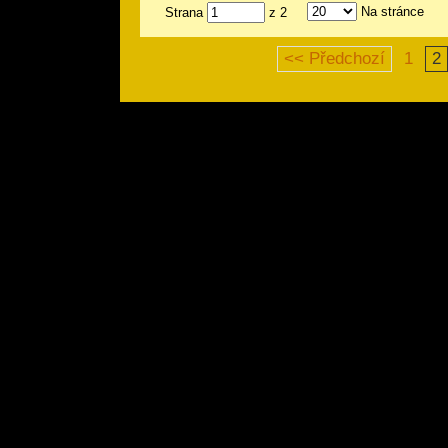
Na stránce
Strana
z 2
<< Předchozí
1
2