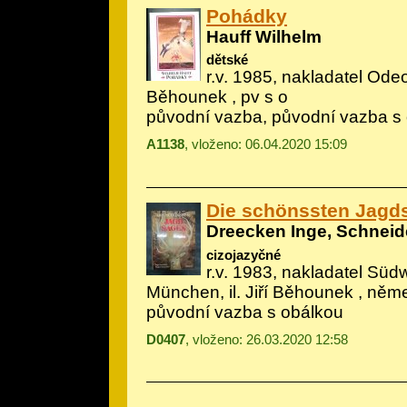
Pohádky
Hauff Wilhelm
dětské
r.v. 1985, nakladatel Odeo
Běhounek
, pv s o
původní vazba, původní vazba s
A1138
, vloženo: 06.04.2020 15:09
Die schönssten Jagd
Dreecken Inge, Schneid
cizojazyčné
r.v. 1983, nakladatel Süd
München, il.
Jiří Běhounek
, něm
původní vazba s obálkou
D0407
, vloženo: 26.03.2020 12:58