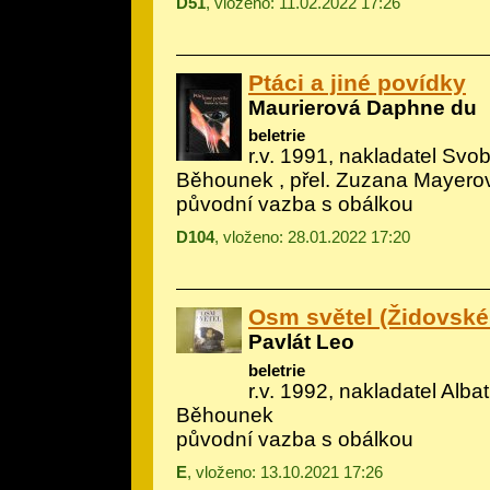
D51
, vloženo: 11.02.2022 17:26
Ptáci a jiné povídky
Maurierová Daphne du
beletrie
r.v. 1991, nakladatel Svob
Běhounek
, přel. Zuzana Mayero
původní vazba s obálkou
D104
, vloženo: 28.01.2022 17:20
Osm světel (Židovské
Pavlát Leo
beletrie
r.v. 1992, nakladatel Albatr
Běhounek
původní vazba s obálkou
E
, vloženo: 13.10.2021 17:26