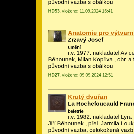
původní vazba s obálkou
HD53
, vloženo: 11.09.2024 16:41
Anatomie pro výtvarn
Zrzavý Josef
umění
r.v. 1977, nakladatel Avic
Běhounek, Milan Kopřiva
, obr. a
původní vazba s obálkou
HD27
, vloženo: 09.09.2024 12:51
Krutý dvořan
La Rochefoucauld Fran
beletrie
r.v. 1982, nakladatel Lyra 
Jiří Běhounek
, přel. Jarmila Louk
původní vazba, celokožená vazb