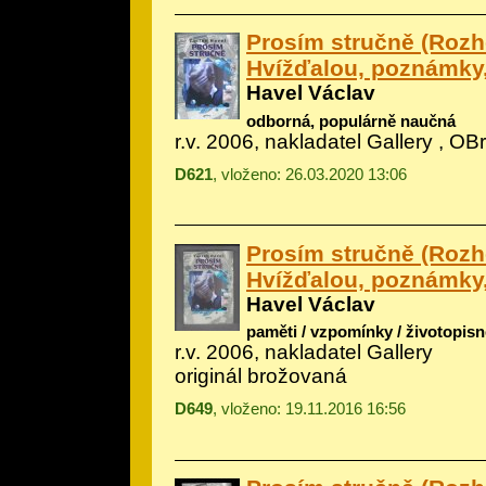
Prosím stručně (Rozh
Hvížďalou, poznámky
Havel Václav
odborná, populárně naučná
r.v. 2006, nakladatel Gallery , OBr
D621
, vloženo: 26.03.2020 13:06
Prosím stručně (Rozh
Hvížďalou, poznámky
Havel Václav
paměti / vzpomínky / životopisn
r.v. 2006, nakladatel Gallery
originál brožovaná
D649
, vloženo: 19.11.2016 16:56