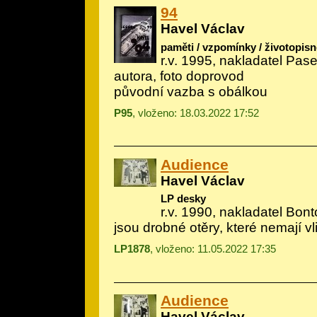
94
Havel Václav
paměti / vzpomínky / životopisn
r.v. 1995, nakladatel Pas
autora, foto doprovod
původní vazba s obálkou
P95
, vloženo: 18.03.2022 17:52
Audience
Havel Václav
LP desky
r.v. 1990, nakladatel Bon
jsou drobné otěry, které nemají vl
LP1878
, vloženo: 11.05.2022 17:35
Audience
Havel Václav