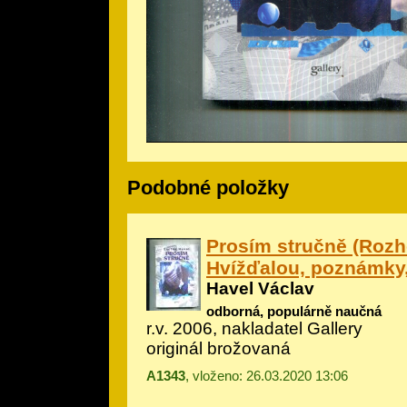
Podobné položky
Prosím stručně (Rozh
Hvížďalou, poznámky
Havel Václav
odborná, populárně naučná
r.v. 2006, nakladatel Gallery
originál brožovaná
A1343
, vloženo: 26.03.2020 13:06