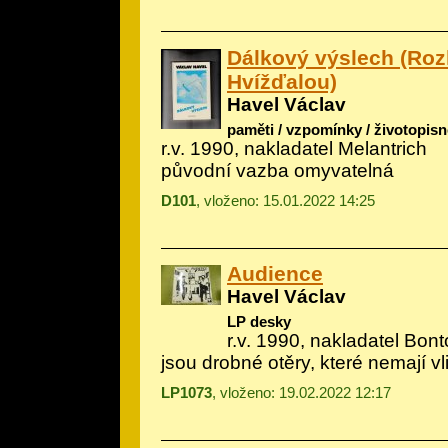
Dálkový výslech (Roz
Hvížďalou)
Havel Václav
paměti / vzpomínky / životopisn
r.v. 1990, nakladatel Melantrich
původní vazba omyvatelná
D101
, vloženo: 15.01.2022 14:25
Audience
Havel Václav
LP desky
r.v. 1990, nakladatel Bon
jsou drobné otěry, které nemají v
LP1073
, vloženo: 19.02.2022 12:17