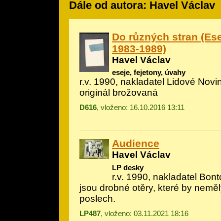
Dále od autora: Havel Václav
Do různých stran (Ese
1983-1989)
Havel Václav
eseje, fejetony, úvahy
r.v. 1990, nakladatel Lidové Novi
originál brožovaná
D616
, vloženo: 16.10.2016 13:11
Audience
Havel Václav
LP desky
r.v. 1990, nakladatel Bon
jsou drobné otěry, které by neměly
poslech.
LP487
, vloženo: 03.11.2021 18:16