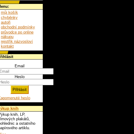
enu:
můj košík
chyběnky
autoři
obchodní podmínky
průvodce po online
nákupu
rejstřík názvosloví
kontakt
řihlásit
Email
Heslo
Zapomenuté heslo
ýkup knih
ýkup knih, LP,
ilmových plakátů,
ohlednic a ostatního
apírového artiklu.