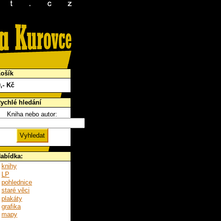
ošík
0
,- Kč
ychlé hledání
Kniha nebo autor:
abídka:
knihy
LP
pohlednice
staré věci
plakáty
grafika
mapy