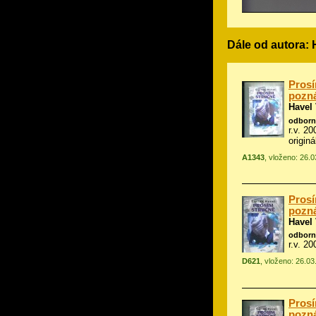
Dále od autora: 
Prosí
pozn
Havel
odborn
r.v. 20
origin
A1343
, vloženo: 26.
Prosí
pozn
Havel
odborn
r.v. 20
D621
, vloženo: 26.0
Prosí
pozn