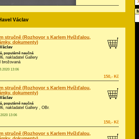
V
M
Havel Václav
m stručně (Rozhovor s Karlem Hvížďalou,
ámky, dokumenty)
 Václav
á, populárně naučná
06, nakladatel Gallery
ál brožovaná
03.2020 13:06
150,- Kč
m stručně (Rozhovor s Karlem Hvížďalou,
ámky, dokumenty)
 Václav
á, populárně naučná
06, nakladatel Gallery , OBr.
3.2020 13:06
150,- Kč
m stručně (Rozhovor s Karlem Hvížďalou,
ámky, dokumenty)