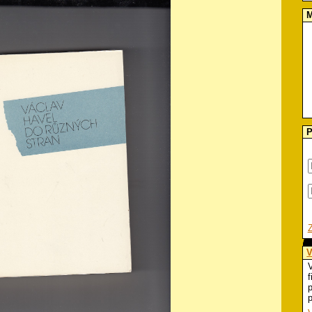
M
P
V
V
f
p
p