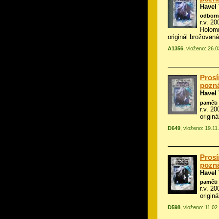
Havel
odborn
r.v. 20
Holomn
originál brožovaná
A1356
, vloženo: 26.
Prosí
pozn
Havel
paměti 
r.v. 20
origin
D649
, vloženo: 19.11
Prosí
pozn
Havel
paměti 
r.v. 2
origin
D598
, vloženo: 11.02