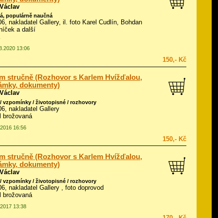
 Václav
á, populárně naučná
06, nakladatel Gallery, il.
foto Karel Cudlín, Bohdan
íček a další
03.2020 13:06
150,- Kč
m stručně (Rozhovor s Karlem Hvížďalou,
ámky, dokumenty)
 Václav
/ vzpomínky / životopisné / rozhovory
06, nakladatel Gallery
ál brožovaná
.2016 16:56
150,- Kč
m stručně (Rozhovor s Karlem Hvížďalou,
ámky, dokumenty)
 Václav
/ vzpomínky / životopisné / rozhovory
006, nakladatel Gallery , foto doprovod
ál brožovaná
.2017 13:38
170,- Kč