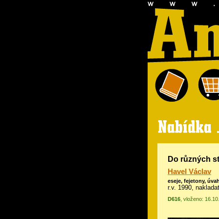
Do různých st
Havel Václav
eseje, fejetony, úva
r.v. 1990, naklada
D616
, vloženo: 16.10