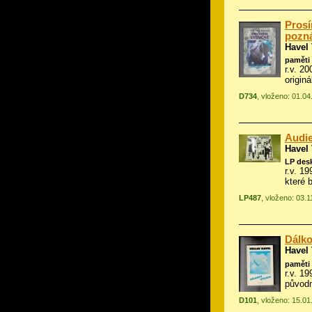
Prosí
pozn
Havel
paměti 
r.v. 20
origin
D734
, vloženo: 01.0
Audi
Havel
LP des
r.v. 1
které 
LP487
, vloženo: 03.
Dálko
Havel
paměti 
r.v. 1
původn
D101
, vloženo: 15.0