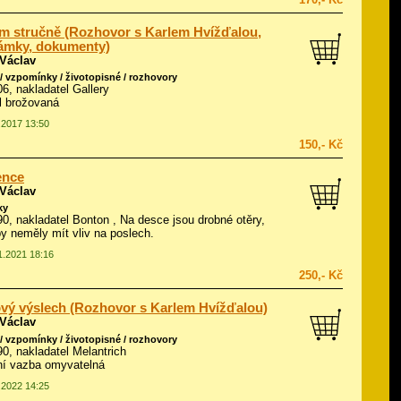
m stručně (Rozhovor s Karlem Hvížďalou,
ámky, dokumenty)
 Václav
/ vzpomínky / životopisné / rozhovory
06, nakladatel Gallery
ál brožovaná
4.2017 13:50
150,- Kč
ence
 Václav
ky
990, nakladatel Bonton , Na desce jsou drobné otěry,
by neměly mít vliv na poslech.
11.2021 18:16
250,- Kč
vý výslech (Rozhovor s Karlem Hvížďalou)
 Václav
/ vzpomínky / životopisné / rozhovory
990, nakladatel Melantrich
í vazba omyvatelná
1.2022 14:25