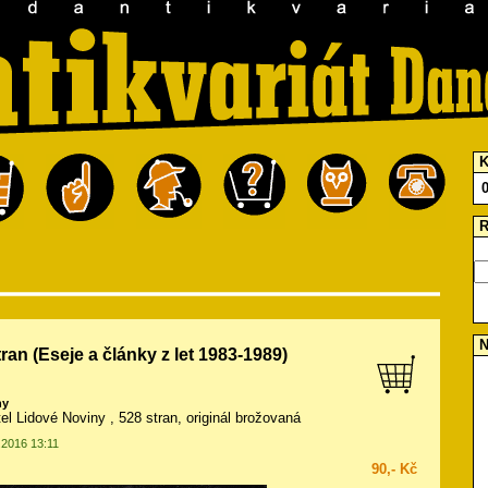
K
R
N
ran (Eseje a články z let 1983-1989)
hy
tel Lidové Noviny , 528 stran, originál brožovaná
.2016 13:11
90,- Kč