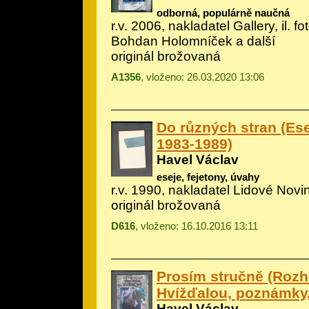
odborná, populárně naučná
r.v. 2006, nakladatel Gallery, il.
fo
Bohdan Holomníček a další
originál brožovaná
A1356
, vloženo: 26.03.2020 13:06
Do různých stran (Ese
1983-1989)
Havel Václav
eseje, fejetony, úvahy
r.v. 1990, nakladatel Lidové Novi
originál brožovaná
D616
, vloženo: 16.10.2016 13:11
Prosím stručně (Rozh
Hvížďalou, poznámky
Havel Václav