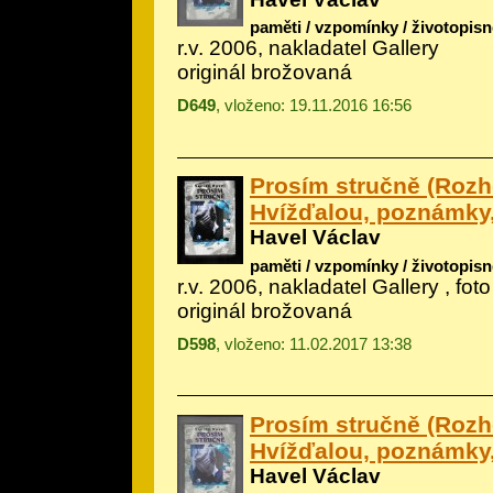
paměti / vzpomínky / životopisn
r.v. 2006, nakladatel Gallery
originál brožovaná
D649
, vloženo: 19.11.2016 16:56
Prosím stručně (Rozh
Hvížďalou, poznámky
Havel Václav
paměti / vzpomínky / životopisn
r.v. 2006, nakladatel Gallery , fo
originál brožovaná
D598
, vloženo: 11.02.2017 13:38
Prosím stručně (Rozh
Hvížďalou, poznámky
Havel Václav