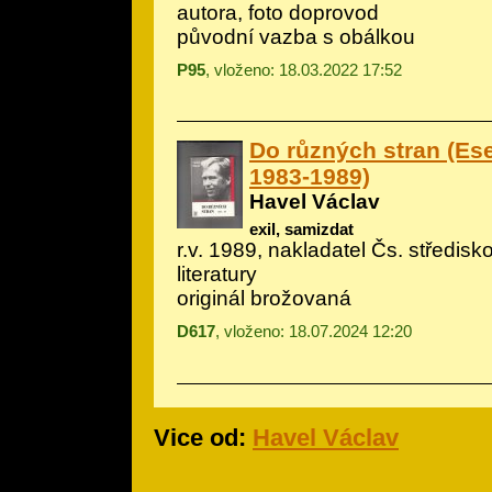
autora, foto doprovod
původní vazba s obálkou
P95
, vloženo: 18.03.2022 17:52
Do různých stran (Ese
1983-1989)
Havel Václav
exil, samizdat
r.v. 1989, nakladatel Čs. středisk
literatury
originál brožovaná
D617
, vloženo: 18.07.2024 12:20
Vice od:
Havel Václav