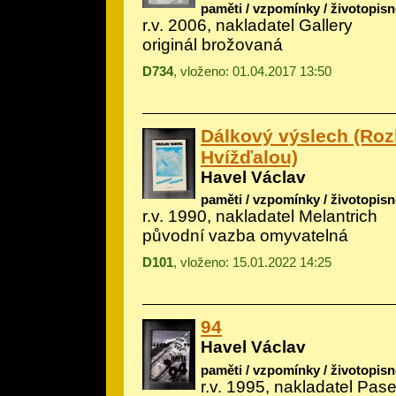
paměti / vzpomínky / životopisn
r.v. 2006, nakladatel Gallery
originál brožovaná
D734
, vloženo: 01.04.2017 13:50
Dálkový výslech (Roz
Hvížďalou)
Havel Václav
paměti / vzpomínky / životopisn
r.v. 1990, nakladatel Melantrich
původní vazba omyvatelná
D101
, vloženo: 15.01.2022 14:25
94
Havel Václav
paměti / vzpomínky / životopisn
r.v. 1995, nakladatel Pas