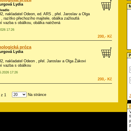
urgová Lydia
M
divadlo
982, nakladatel Odeon, ed. ARS , přel. Jaroslav a Olga
 , razítko přechozího majitele, obálka zažloutlá
í vazba s obálkou, obálka natržená
2026 17:26
200,- Kč
ologická próza
urgová Lydia
P
982, nakladatel Odeon , přel. Jaroslav a Olga Žákovi
í vazba s obálkou
05.2026 17:26
200,- Kč
Na stránce
z 1
V
V
f
p
p