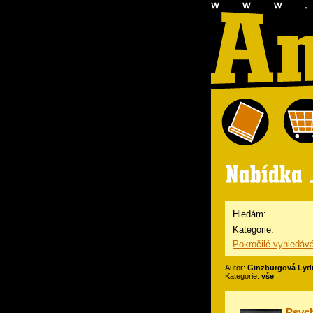
Hledám:
Kategorie:
Pokročilé vyhledáv
Autor:
Ginzburgová Lyd
Kategorie:
vše
Psych