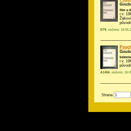
Ginzb
film a 
r.v. 1
Žákovi
původn
D79
, vloženo: 19.05.
Psych
Ginzb
beletrie
r.v. 1
původn
A1456
, vloženo: 19.
Strana