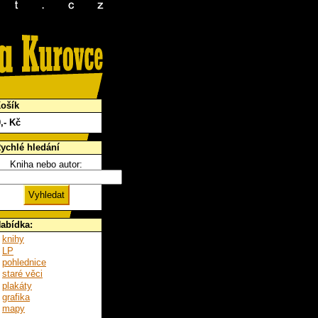
ošík
0
,- Kč
ychlé hledání
Kniha nebo autor:
abídka:
knihy
LP
pohlednice
staré věci
plakáty
grafika
mapy