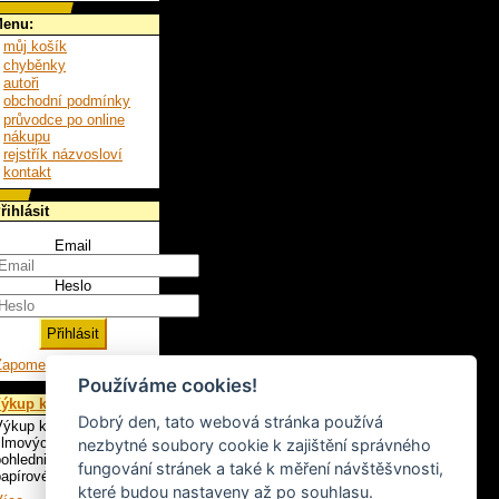
enu:
můj košík
chyběnky
autoři
obchodní podmínky
průvodce po online
nákupu
rejstřík názvosloví
kontakt
řihlásit
Email
Heslo
Zapomenuté heslo
Používáme cookies!
ýkup knih
Dobrý den, tato webová stránka používá
ýkup knih, LP,
ilmových plakátů,
nezbytné soubory cookie k zajištění správného
ohlednic a ostatního
fungování stránek a také k měření návštěšvnosti,
apírového artiklu.
které budou nastaveny až po souhlasu.