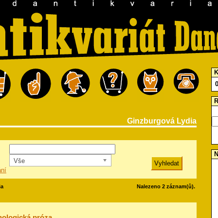
K
R
Ginzburgová Lydia
N
Vše
ání
ia
Nalezeno 2 záznam(ů).
ologická próza