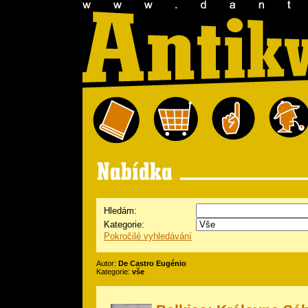
Hledám:
Kategorie:
Pokročilé vyhledávání
Autor:
De Castro Eugénio
Kategorie:
vše