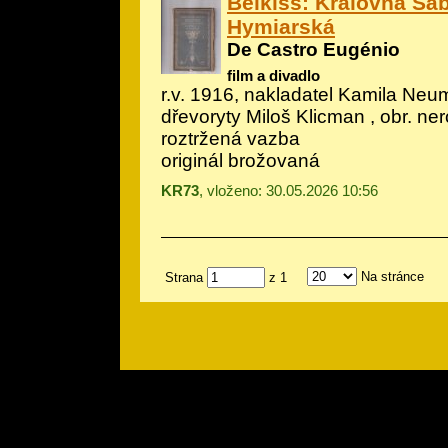
Belkiss: Královna Sá
Hymiarská
De Castro Eugénio
film a divadlo
r.v. 1916, nakladatel Kamila Neum
dřevoryty Miloš Klicman
, obr. ne
roztržená vazba
originál brožovaná
KR73
, vloženo: 30.05.2026 10:56
Na stránce
Strana
z 1