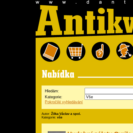
Hledám:
Kategorie:
Pokročilé vyhledávání
Autor:
Žilka Václav a spol.
Kategorie:
vše