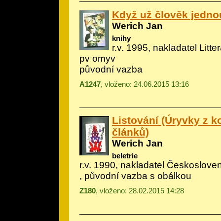
Když už člověk jednou
Werich Jan
knihy
r.v. 1995, nakladatel Litt
pv omyv
původní vazba
A1247
, vloženo: 24.06.2015 13:16
Listování (Úryvky z 
článků)
Werich Jan
beletrie
r.v. 1990, nakladatel Českoslove
, původní vazba s obálkou
Z180
, vloženo: 28.02.2015 14:28