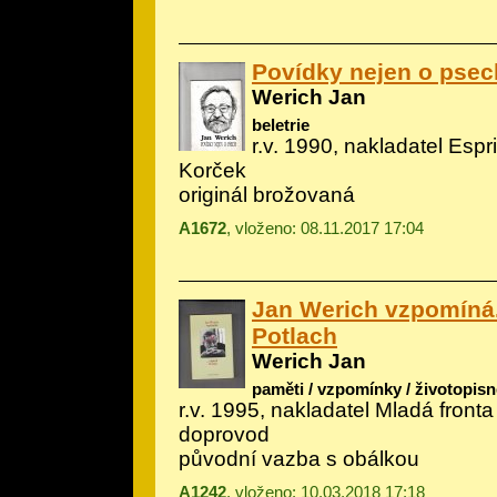
Povídky nejen o psec
Werich Jan
beletrie
r.v. 1990, nakladatel Esprit
Korček
originál brožovaná
A1672
, vloženo: 08.11.2017 17:04
Jan Werich vzpomíná.
Potlach
Werich Jan
paměti / vzpomínky / životopisn
r.v. 1995, nakladatel Mladá fronta 
doprovod
původní vazba s obálkou
A1242
, vloženo: 10.03.2018 17:18