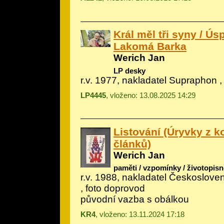
Král měl tři syny / Ú
Lakomá Barka
Werich Jan
LP desky
r.v. 1977, nakladatel Supraphon 
LP4445
, vloženo: 13.08.2025 14:29
Listování (Úryvky z 
článků)
Werich Jan
paměti / vzpomínky / životopisn
r.v. 1988, nakladatel Českoslove
, foto doprovod
původní vazba s obálkou
KR4
, vloženo: 13.11.2024 17:18