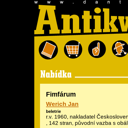
Fimfárum
Werich Jan
beletrie
r.v. 1960, nakladatel Českoslove
, 142 stran, původní vazba s obá