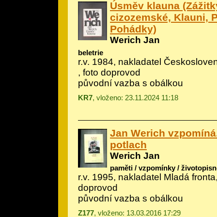
Úsměv klauna (Zážitky
cizozemské, Klauni, 
Pohádky)
Werich Jan
beletrie
r.v. 1984, nakladatel Českoslove
, foto doprovod
původní vazba s obálkou
KR7
, vloženo: 23.11.2024 11:18
Jan Werich vzpomíná.
potlach
Werich Jan
paměti / vzpomínky / životopisn
r.v. 1995, nakladatel Mladá fronta,
doprovod
původní vazba s obálkou
Z177
, vloženo: 13.03.2016 17:29