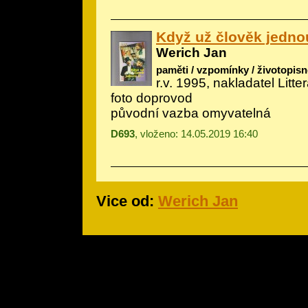
Když už člověk jednou
Werich Jan
paměti / vzpomínky / životopisn
r.v. 1995, nakladatel Litt
foto doprovod
původní vazba omyvatelná
D693
, vloženo: 14.05.2019 16:40
Vice od:
Werich Jan