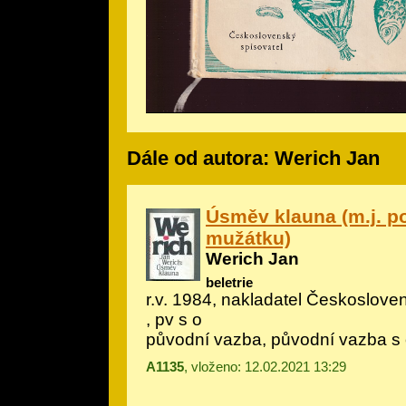
Dále od autora: Werich Jan
Úsměv klauna (m.j. p
mužátku)
Werich Jan
beletrie
r.v. 1984, nakladatel Českoslove
, pv s o
původní vazba, původní vazba s
A1135
, vloženo: 12.02.2021 13:29