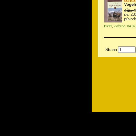
Vogel
dějiny/
r.v. 2
původ
D221
, vloženo: 04.0
Strana