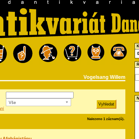
K
R
Vogelsang Willem
N
Vše
ání
Nalezeno 1 záznam(ů).
y Afghánistánu