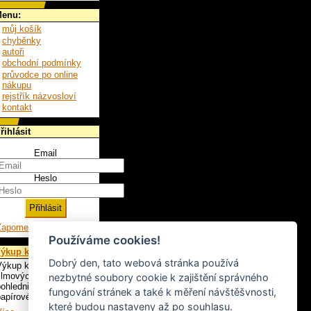
enu:
můj košík
chyběnky
autoři
obchodní podmínky
průvodce po online
nákupu
rejstřík názvosloví
kontakt
řihlásit
Email
Heslo
Zapomenuté heslo
Používáme cookies!
ýkup knih
Dobrý den, tato webová stránka používá
ýkup knih, LP,
ilmových plakátů,
nezbytné soubory cookie k zajištění správného
ohlednic a ostatního
fungování stránek a také k měření návštěšvnosti,
apírového artiklu.
které budou nastaveny až po souhlasu.