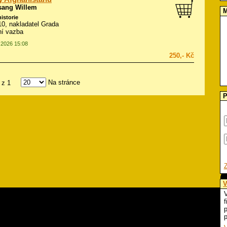
sang Willem
M
historie
010, nakladatel Grada
ní vazba
7.2026 15:08
250,- Kč
Na stránce
z 1
P
V
V
f
p
p