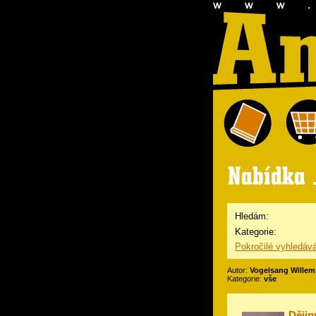
Hledám:
Kategorie:
Pokročilé vyhledáv
Autor:
Vogelsang Willem
Kategorie:
vše
Dějin