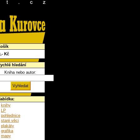
ošík
0
,- Kč
ychlé hledání
Kniha nebo autor:
abídka:
knihy
LP
pohlednice
staré věci
plakáty
grafika
mapy