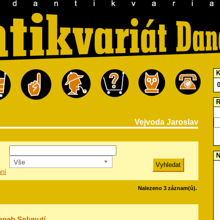
K
R
Vejvoda Jaroslav
N
Vše
ání
Nalezeno 3 záznam(ů).
aneb Splynutí