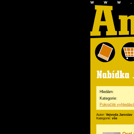
Hledám:
Kategorie:
Pokročilé vyhledáv
Autor:
Vejvoda Jaroslav
Kategorie:
vše
Osel 