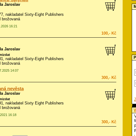
da Jaroslav
M
977, nakladatel Sixty-Eight Publishers
ál brožovaná
6.2026 16:21
100,- Kč
da Jaroslav
amizdat
P
981, nakladatel Sixty-Eight Publishers
ál brožovaná
07.2025 14:07
300,- Kč
ná nevěsta
da Jaroslav
amizdat
991, nakladatel Sixty Eight Publishers
ál brožovaná
V
.2021 16:18
V
f
300,- Kč
p
p