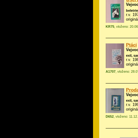
Vejvo
beletrie
r.v. 1
origin
KR75
, vloženo: 20.0
Ptáci
Vejvo
exil, s
r.v. 1
origin
A1707
, vloženo: 28.
Proda
Vejvo
exil, s
r.v. 1
origin
D652
, vloženo: 11.12