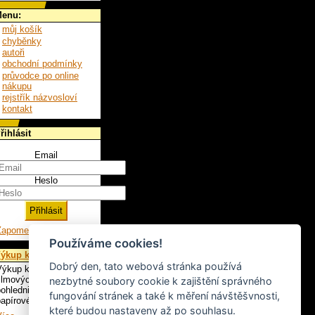
enu:
můj košík
chyběnky
autoři
obchodní podmínky
průvodce po online
nákupu
rejstřík názvosloví
kontakt
řihlásit
Email
Heslo
Zapomenuté heslo
Používáme cookies!
ýkup knih
Dobrý den, tato webová stránka používá
ýkup knih, LP,
ilmových plakátů,
nezbytné soubory cookie k zajištění správného
ohlednic a ostatního
fungování stránek a také k měření návštěšvnosti,
apírového artiklu.
které budou nastaveny až po souhlasu.