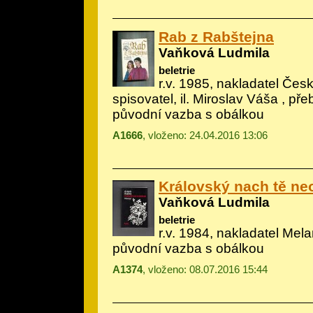
Rab z Rabštejna
Vaňková Ludmila
beletrie
r.v. 1985, nakladatel Če
spisovatel, il.
Miroslav Váša
, pře
původní vazba s obálkou
A1666
, vloženo: 24.04.2016 13:06
Královský nach tě ne
Vaňková Ludmila
beletrie
r.v. 1984, nakladatel Mela
původní vazba s obálkou
A1374
, vloženo: 08.07.2016 15:44