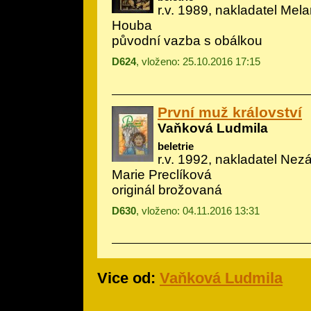
r.v. 1989, nakladatel Melan
Houba
původní vazba s obálkou
D624
, vloženo: 25.10.2016 17:15
První muž království
Vaňková Ludmila
beletrie
r.v. 1992, nakladatel Nezáv
Marie Preclíková
originál brožovaná
D630
, vloženo: 04.11.2016 13:31
Vice od:
Vaňková Ludmila