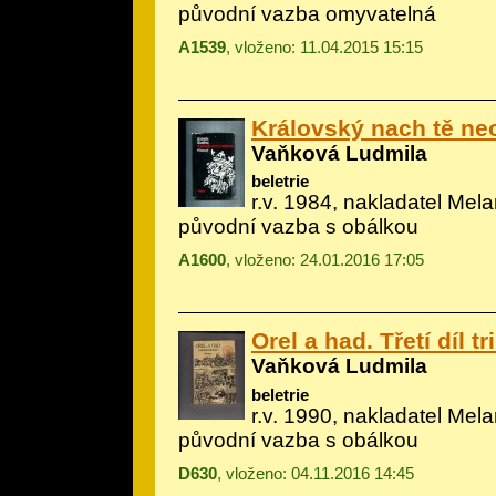
původní vazba omyvatelná
A1539
, vloženo: 11.04.2015 15:15
Královský nach tě ne
Vaňková Ludmila
beletrie
r.v. 1984, nakladatel Mela
původní vazba s obálkou
A1600
, vloženo: 24.01.2016 17:05
Orel a had. Třetí díl tr
Vaňková Ludmila
beletrie
r.v. 1990, nakladatel Mela
původní vazba s obálkou
D630
, vloženo: 04.11.2016 14:45