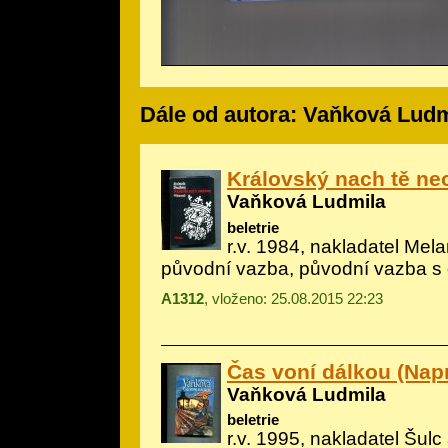
Dále od autora: Vaňková Ludm
Královský nach tě ne
Vaňková Ludmila
beletrie
r.v. 1984, nakladatel Melan
původní vazba, původní vazba s
A1312
, vloženo: 25.08.2015 22:23
Čas voní dálkou (Nap
Vaňková Ludmila
beletrie
r.v. 1995, nakladatel Šulc 