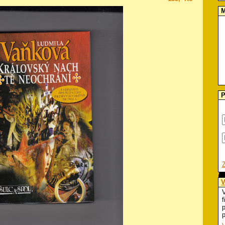
M
P
V
V
f
p
p