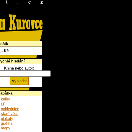
ošík
0
,- Kč
ychlé hledání
Kniha nebo autor:
abídka:
knihy
LP
pohlednice
staré věci
plakáty
grafika
mapy