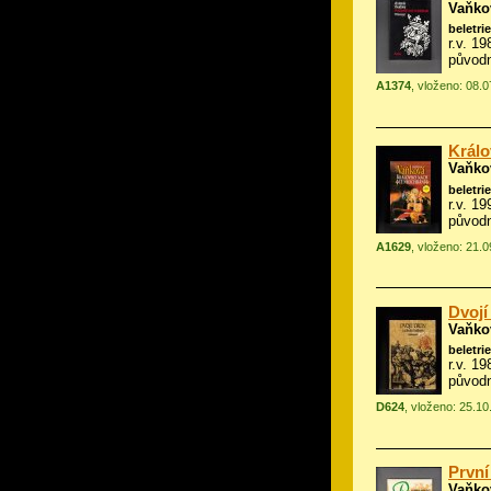
Vaňko
beletrie
r.v. 1
původn
A1374
, vloženo: 08.
Králo
Vaňko
beletrie
r.v. 1
původn
A1629
, vloženo: 21.
Dvojí
Vaňko
beletrie
r.v. 19
původn
D624
, vloženo: 25.1
První
Vaňko