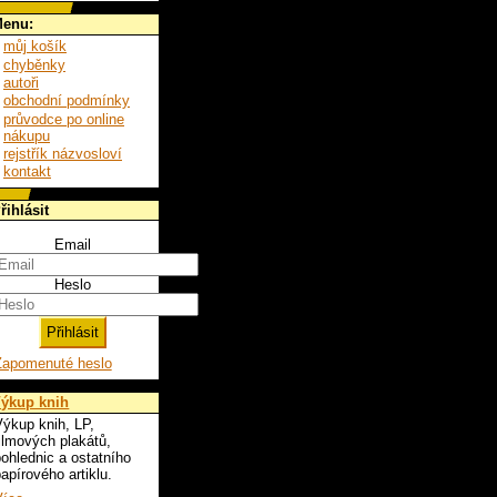
enu:
můj košík
chyběnky
autoři
obchodní podmínky
průvodce po online
nákupu
rejstřík názvosloví
kontakt
řihlásit
Email
Heslo
Zapomenuté heslo
ýkup knih
ýkup knih, LP,
ilmových plakátů,
ohlednic a ostatního
apírového artiklu.