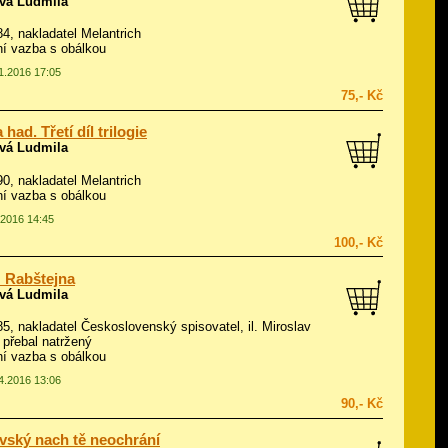
vá Ludmila
984, nakladatel Melantrich
í vazba s obálkou
01.2016 17:05
75,- Kč
 had. Třetí díl trilogie
vá Ludmila
990, nakladatel Melantrich
í vazba s obálkou
.2016 14:45
100,- Kč
 Rabštejna
vá Ludmila
985, nakladatel Československý spisovatel, il.
Miroslav
 přebal natržený
í vazba s obálkou
04.2016 13:06
90,- Kč
vský nach tě neochrání