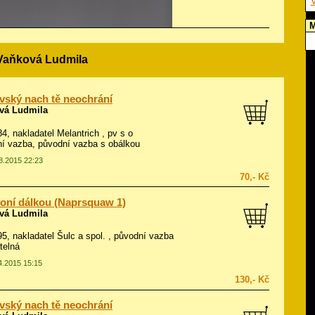
V
M
 Vaňková Ludmila
vský nach tě neochrání
vá Ludmila
84, nakladatel Melantrich , pv s o
í vazba, původní vazba s obálkou
08.2015 22:23
70,- Kč
oní dálkou (Naprsquaw 1)
vá Ludmila
995, nakladatel Šulc a spol. , původní vazba
telná
04.2015 15:15
130,- Kč
vský nach tě neochrání