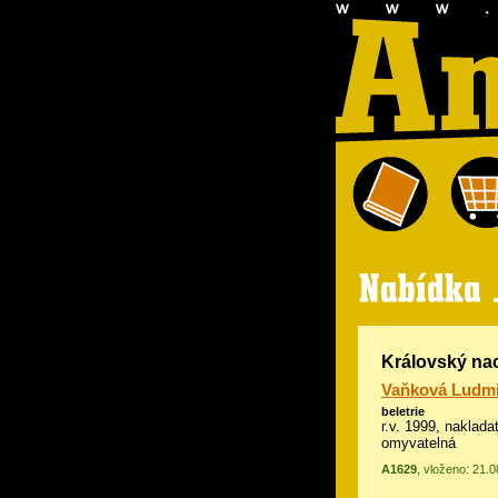
Královský nac
Vaňková Ludmi
beletrie
r.v. 1999, naklada
omyvatelná
A1629
, vloženo: 21.