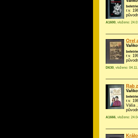
Vaňko
beletrie
r.v. 1
původn
A1600
, vloženo: 24.
Orel a
Vaňko
beletrie
r.v. 1
původn
D630
, vloženo: 04.11
Rab z
Vaňko
beletrie
r.v. 1
Váša
,
původn
A1666
, vloženo: 24.
Králo