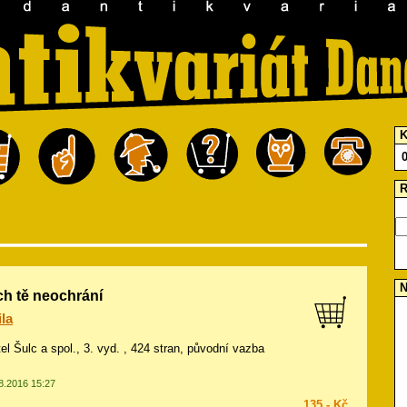
K
R
N
h tě neochrání
la
tel Šulc a spol., 3. vyd. , 424 stran, původní vazba
08.2016 15:27
135,- Kč