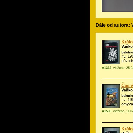
Dále od autora:
Králo
Vaňko
beletrie
r.v. 19
původn
A1312
, vloženo: 25.
Čas v
Vaňko
beletrie
r.v. 1
omyva
A1539
, vloženo: 11.
Králo