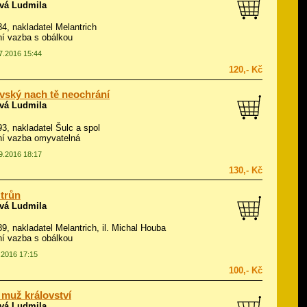
vá Ludmila
984, nakladatel Melantrich
í vazba s obálkou
07.2016 15:44
120,- Kč
vský nach tě neochrání
vá Ludmila
993, nakladatel Šulc a spol
í vazba omyvatelná
09.2016 18:17
130,- Kč
 trůn
vá Ludmila
89, nakladatel Melantrich, il.
Michal Houba
í vazba s obálkou
0.2016 17:15
100,- Kč
 muž království
vá Ludmila