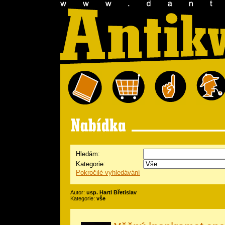
Hledám:
Kategorie:
Pokročilé vyhledávání
Autor:
usp. Hartl Břetislav
Kategorie:
vše