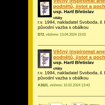
Věčný inspiromat an
podnětů, jistot a poc
usp. Hartl Břetislav
citáty
r.v. 1994, nakladatel Svoboda, il.
původní vazba s obálkou
D72
, vloženo: 13.04.2024 15:02
Věčný inspiromat an
podnětů, jistot a poc
usp. Hartl Břetislav
citáty
r.v. 1994, nakladatel Svoboda, il.
původní vazba s obálkou
A1621
, vloženo: 10.02.2024 13:43