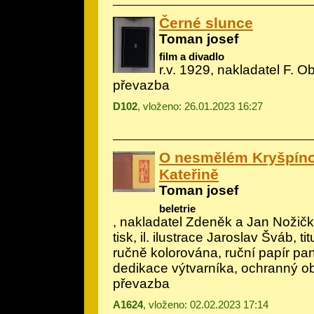
Černé slunce
Toman josef
film a divadlo
r.v. 1929, nakladatel F. O
převazba
D102
, vloženo: 26.01.2023 16:27
O nesmělém Kryšpíno
Kateřině
Toman josef
beletrie
, nakladatel Zdeněk a Jan Nožič
tisk, il.
ilustrace Jaroslav Šváb, titu
ručně kolorována, ruční papír p
dedikace výtvarníka, ochranný o
převazba
A1624
, vloženo: 02.02.2023 17:14